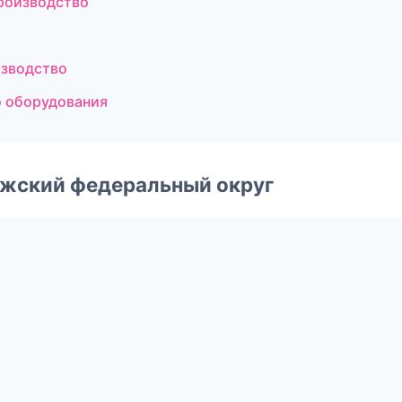
роизводство
изводство
о оборудования
лжский федеральный округ