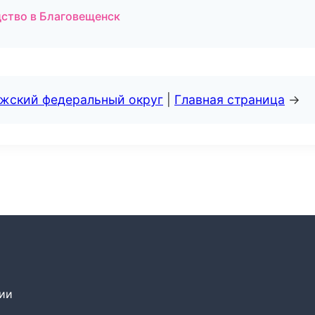
ство в Благовещенск
лжский федеральный округ
|
Главная страница
→
сии