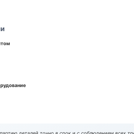
ми
ытом
орудование
партию деталей точно в срок и с соблюдением всех тр