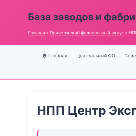
База заводов и фабри
Главная
»
Приволжский федеральный округ
» НП
🏠 Главная
Центральный ФО
Севе
НПП Центр Экс