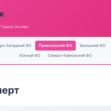
к
П Центр Эксперт
ро-Западный ФО
Приволжский ФО
Уральский ФО
Южный ФО
Северо-Кавказский ФО
перт