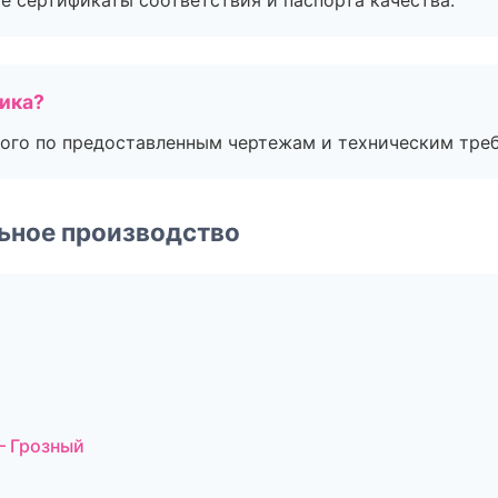
е сертификаты соответствия и паспорта качества.
чика?
ого по предоставленным чертежам и техническим тре
ьное производство
— Грозный