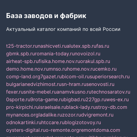
База заводов и фабрик
Актуальный каталог компаний по всей России
t25-tractor.ru
nashicveti.ru
alutex.spb.ru
fas.ru
gbmk.spb.ru
romania-today.ru
novoizol.ru
airheat-spb.ru
fisika.home.nov.ru
orakul.spb.ru
demo.home.nov.ru
mnso.ru
home.nov.ru
cemko.ru
comp-land.org
7gazet.ru
bicom-oil.ru
superiorsearch.ru
bulgarianedvizhimost.ru
sn-hram.ru
senovosti.ru
fexer.ru
snite-mebel.ru
anamvkusno.ru
technosaratov.ru
0sporte.ru
9rota-game.ru
bigbad.ru
227gp.ru
wes-ex.ru
pro-kirpichi.ru
israelsale.ru
black-lady.ru
stroy-db.com
mynances.org
ladalike.ru
zozor.ru
dvigremont.ru
odnokartinki.ru
htccare.ru
blogizotovoy.ru
oysters-digital.ru
o-remonte.org
remontdoma.com