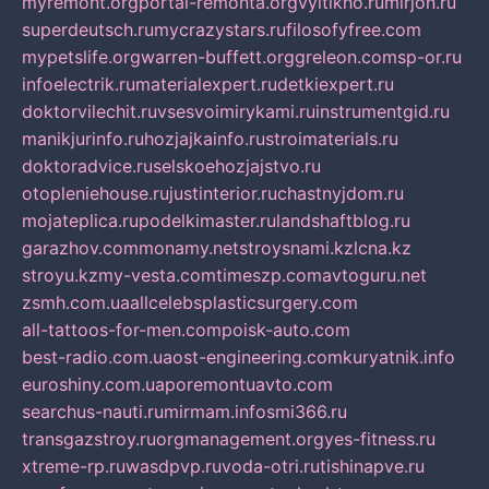
myremont.org
portal-remonta.org
vyitikho.ru
mirjon.ru
superdeutsch.ru
mycrazystars.ru
filosofyfree.com
mypetslife.org
warren-buffett.org
greleon.com
sp-or.ru
infoelectrik.ru
materialexpert.ru
detkiexpert.ru
doktorvilechit.ru
vsesvoimirykami.ru
instrumentgid.ru
manikjurinfo.ru
hozjajkainfo.ru
stroimaterials.ru
doktoradvice.ru
selskoehozjajstvo.ru
otopleniehouse.ru
justinterior.ru
chastnyjdom.ru
mojateplica.ru
podelkimaster.ru
landshaftblog.ru
garazhov.com
monamy.net
stroysnami.kz
lcna.kz
stroyu.kz
my-vesta.com
timeszp.com
avtoguru.net
zsmh.com.ua
allcelebsplasticsurgery.com
all-tattoos-for-men.com
poisk-auto.com
best-radio.com.ua
ost-engineering.com
kuryatnik.info
euroshiny.com.ua
poremontuavto.com
searchus-nauti.ru
mirmam.info
smi366.ru
transgazstroy.ru
orgmanagement.org
yes-fitness.ru
xtreme-rp.ru
wasdpvp.ru
voda-otri.ru
tishinapve.ru