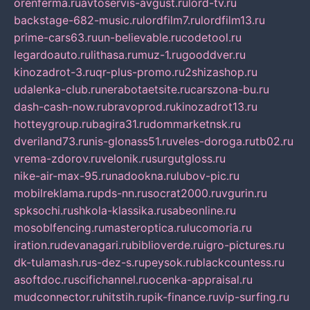
orenferma.ru
avtoservis-avgust.ru
lord-tv.ru
backstage-682-music.ru
lordfilm7.ru
lordfilm13.ru
prime-cars63.ru
un-believable.ru
codetool.ru
legardoauto.ru
lithasa.ru
muz-1.ru
gooddver.ru
kinozadrot-3.ru
qr-plus-promo.ru
2shizashop.ru
udalenka-club.ru
nerabotaetsite.ru
carszona-bu.ru
dash-cash-now.ru
bravoprod.ru
kinozadrot13.ru
hotteygroup.ru
bagira31.ru
dommarketnsk.ru
dveriland73.ru
nis-glonass51.ru
veles-doroga.ru
tb02.ru
vrema-zdorov.ru
velonik.ru
surgutgloss.ru
nike-air-max-95.ru
nadookna.ru
lubov-pic.ru
mobilreklama.ru
pds-nn.ru
socrat2000.ru
vgurin.ru
spksochi.ru
shkola-klassika.ru
sabeonline.ru
mosoblfencing.ru
masteroptica.ru
lucomoria.ru
iration.ru
devanagari.ru
biblioverde.ru
igro-pictures.ru
dk-tulamash.ru
s-dez-s.ru
peysok.ru
blackcountess.ru
asoftdoc.ru
scifichannel.ru
ocenka-appraisal.ru
mudconnector.ru
hitstih.ru
pik-finance.ru
vip-surfing.ru