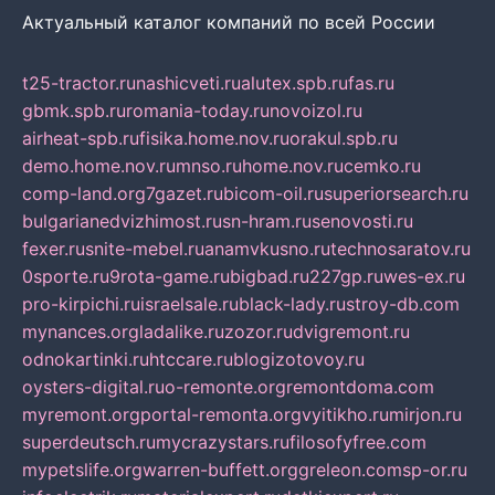
Актуальный каталог компаний по всей России
t25-tractor.ru
nashicveti.ru
alutex.spb.ru
fas.ru
gbmk.spb.ru
romania-today.ru
novoizol.ru
airheat-spb.ru
fisika.home.nov.ru
orakul.spb.ru
demo.home.nov.ru
mnso.ru
home.nov.ru
cemko.ru
comp-land.org
7gazet.ru
bicom-oil.ru
superiorsearch.ru
bulgarianedvizhimost.ru
sn-hram.ru
senovosti.ru
fexer.ru
snite-mebel.ru
anamvkusno.ru
technosaratov.ru
0sporte.ru
9rota-game.ru
bigbad.ru
227gp.ru
wes-ex.ru
pro-kirpichi.ru
israelsale.ru
black-lady.ru
stroy-db.com
mynances.org
ladalike.ru
zozor.ru
dvigremont.ru
odnokartinki.ru
htccare.ru
blogizotovoy.ru
oysters-digital.ru
o-remonte.org
remontdoma.com
myremont.org
portal-remonta.org
vyitikho.ru
mirjon.ru
superdeutsch.ru
mycrazystars.ru
filosofyfree.com
mypetslife.org
warren-buffett.org
greleon.com
sp-or.ru