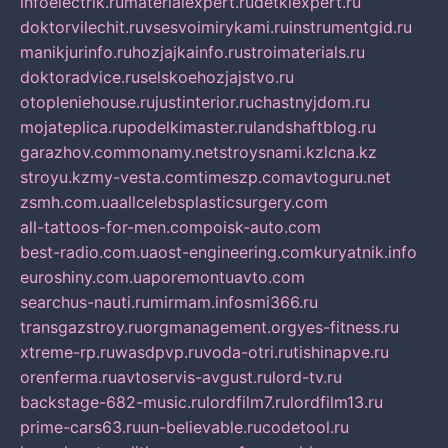
infoelectrik.ru
materialexpert.ru
detkiexpert.ru
doktorvilechit.ru
vsesvoimirykami.ru
instrumentgid.ru
manikjurinfo.ru
hozjajkainfo.ru
stroimaterials.ru
doktoradvice.ru
selskoehozjajstvo.ru
otopleniehouse.ru
justinterior.ru
chastnyjdom.ru
mojateplica.ru
podelkimaster.ru
landshaftblog.ru
garazhov.com
monamy.net
stroysnami.kz
lcna.kz
stroyu.kz
my-vesta.com
timeszp.com
avtoguru.net
zsmh.com.ua
allcelebsplasticsurgery.com
all-tattoos-for-men.com
poisk-auto.com
best-radio.com.ua
ost-engineering.com
kuryatnik.info
euroshiny.com.ua
poremontuavto.com
searchus-nauti.ru
mirmam.info
smi366.ru
transgazstroy.ru
orgmanagement.org
yes-fitness.ru
xtreme-rp.ru
wasdpvp.ru
voda-otri.ru
tishinapve.ru
orenferma.ru
avtoservis-avgust.ru
lord-tv.ru
backstage-682-music.ru
lordfilm7.ru
lordfilm13.ru
prime-cars63.ru
un-believable.ru
codetool.ru