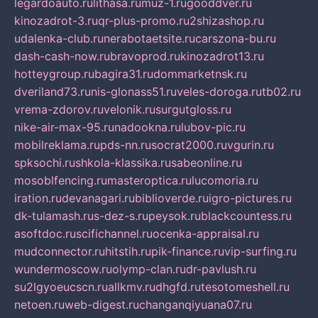
legardoauto.ru
lithasa.ru
muz-1.ru
gooddver.ru
kinozadrot-3.ru
qr-plus-promo.ru
2shizashop.ru
udalenka-club.ru
nerabotaetsite.ru
carszona-bu.ru
dash-cash-now.ru
bravoprod.ru
kinozadrot13.ru
hotteygroup.ru
bagira31.ru
dommarketnsk.ru
dveriland73.ru
nis-glonass51.ru
veles-doroga.ru
tb02.ru
vrema-zdorov.ru
velonik.ru
surgutgloss.ru
nike-air-max-95.ru
nadookna.ru
lubov-pic.ru
mobilreklama.ru
pds-nn.ru
socrat2000.ru
vgurin.ru
spksochi.ru
shkola-klassika.ru
sabeonline.ru
mosoblfencing.ru
masteroptica.ru
lucomoria.ru
iration.ru
devanagari.ru
biblioverde.ru
igro-pictures.ru
dk-tulamash.ru
s-dez-s.ru
peysok.ru
blackcountess.ru
asoftdoc.ru
scifichannel.ru
ocenka-appraisal.ru
mudconnector.ru
hitstih.ru
pik-finance.ru
vip-surfing.ru
wundermoscow.ru
olymp-clan.ru
dr-pavlush.ru
su2lgyoeucscn.ru
allkmv.ru
dhgfd.ru
tesotomeshell.ru
netoen.ru
web-digest.ru
changanqiyuana07.ru