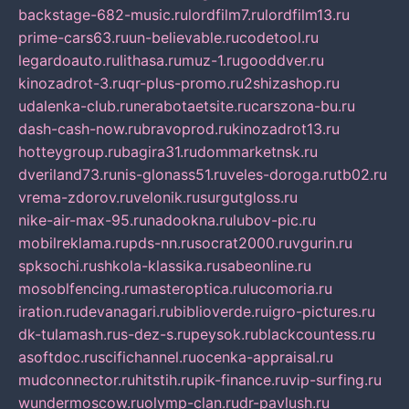
backstage-682-music.ru
lordfilm7.ru
lordfilm13.ru
prime-cars63.ru
un-believable.ru
codetool.ru
legardoauto.ru
lithasa.ru
muz-1.ru
gooddver.ru
kinozadrot-3.ru
qr-plus-promo.ru
2shizashop.ru
udalenka-club.ru
nerabotaetsite.ru
carszona-bu.ru
dash-cash-now.ru
bravoprod.ru
kinozadrot13.ru
hotteygroup.ru
bagira31.ru
dommarketnsk.ru
dveriland73.ru
nis-glonass51.ru
veles-doroga.ru
tb02.ru
vrema-zdorov.ru
velonik.ru
surgutgloss.ru
nike-air-max-95.ru
nadookna.ru
lubov-pic.ru
mobilreklama.ru
pds-nn.ru
socrat2000.ru
vgurin.ru
spksochi.ru
shkola-klassika.ru
sabeonline.ru
mosoblfencing.ru
masteroptica.ru
lucomoria.ru
iration.ru
devanagari.ru
biblioverde.ru
igro-pictures.ru
dk-tulamash.ru
s-dez-s.ru
peysok.ru
blackcountess.ru
asoftdoc.ru
scifichannel.ru
ocenka-appraisal.ru
mudconnector.ru
hitstih.ru
pik-finance.ru
vip-surfing.ru
wundermoscow.ru
olymp-clan.ru
dr-pavlush.ru