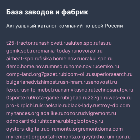
База заводов и фабрик
Актуальный каталог компаний по всей России
t25-tractor.ru
nashicveti.ru
alutex.spb.ru
fas.ru
gbmk.spb.ru
romania-today.ru
novoizol.ru
airheat-spb.ru
fisika.home.nov.ru
orakul.spb.ru
demo.home.nov.ru
mnso.ru
home.nov.ru
cemko.ru
comp-land.org
7gazet.ru
bicom-oil.ru
superiorsearch.ru
bulgarianedvizhimost.ru
sn-hram.ru
senovosti.ru
fexer.ru
snite-mebel.ru
anamvkusno.ru
technosaratov.ru
0sporte.ru
9rota-game.ru
bigbad.ru
227gp.ru
wes-ex.ru
pro-kirpichi.ru
israelsale.ru
black-lady.ru
stroy-db.com
mynances.org
ladalike.ru
zozor.ru
dvigremont.ru
odnokartinki.ru
htccare.ru
blogizotovoy.ru
oysters-digital.ru
o-remonte.org
remontdoma.com
myremont.org
portal-remonta.org
vyitikho.ru
mirjon.ru