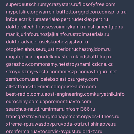
superdeutsch.ru
mycrazystars.ru
filosofyfree.com
mypetslife.org
warren-buffett.org
greleon.com
sp-or.ru
infoelectrik.ru
materialexpert.ru
detkiexpert.ru
doktorvilechit.ru
vsesvoimirykami.ru
instrumentgid.ru
manikjurinfo.ru
hozjajkainfo.ru
stroimaterials.ru
doktoradvice.ru
selskoehozjajstvo.ru
otopleniehouse.ru
justinterior.ru
chastnyjdom.ru
mojateplica.ru
podelkimaster.ru
landshaftblog.ru
garazhov.com
monamy.net
stroysnami.kz
lcna.kz
stroyu.kz
my-vesta.com
timeszp.com
avtoguru.net
zsmh.com.ua
allcelebsplasticsurgery.com
all-tattoos-for-men.com
poisk-auto.com
best-radio.com.ua
ost-engineering.com
kuryatnik.info
euroshiny.com.ua
poremontuavto.com
searchus-nauti.ru
mirmam.info
smi366.ru
transgazstroy.ru
orgmanagement.org
yes-fitness.ru
xtreme-rp.ru
wasdpvp.ru
voda-otri.ru
tishinapve.ru
orenferma.ru
avtoservis-avgust.ru
lord-tv.ru