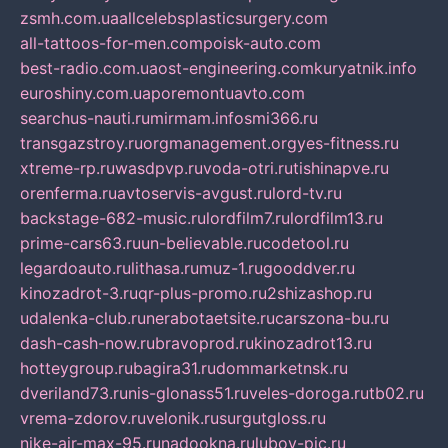
zsmh.com.ua
allcelebsplasticsurgery.com
all-tattoos-for-men.com
poisk-auto.com
best-radio.com.ua
ost-engineering.com
kuryatnik.info
euroshiny.com.ua
poremontuavto.com
searchus-nauti.ru
mirmam.info
smi366.ru
transgazstroy.ru
orgmanagement.org
yes-fitness.ru
xtreme-rp.ru
wasdpvp.ru
voda-otri.ru
tishinapve.ru
orenferma.ru
avtoservis-avgust.ru
lord-tv.ru
backstage-682-music.ru
lordfilm7.ru
lordfilm13.ru
prime-cars63.ru
un-believable.ru
codetool.ru
legardoauto.ru
lithasa.ru
muz-1.ru
gooddver.ru
kinozadrot-3.ru
qr-plus-promo.ru
2shizashop.ru
udalenka-club.ru
nerabotaetsite.ru
carszona-bu.ru
dash-cash-now.ru
bravoprod.ru
kinozadrot13.ru
hotteygroup.ru
bagira31.ru
dommarketnsk.ru
dveriland73.ru
nis-glonass51.ru
veles-doroga.ru
tb02.ru
vrema-zdorov.ru
velonik.ru
surgutgloss.ru
nike-air-max-95.ru
nadookna.ru
lubov-pic.ru