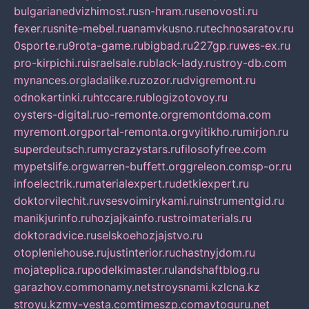
bulgarianedvizhimost.ru
sn-hram.ru
senovosti.ru
fexer.ru
snite-mebel.ru
anamvkusno.ru
technosaratov.ru
0sporte.ru
9rota-game.ru
bigbad.ru
227gp.ru
wes-ex.ru
pro-kirpichi.ru
israelsale.ru
black-lady.ru
stroy-db.com
mynances.org
ladalike.ru
zozor.ru
dvigremont.ru
odnokartinki.ru
htccare.ru
blogizotovoy.ru
oysters-digital.ru
o-remonte.org
remontdoma.com
myremont.org
portal-remonta.org
vyitikho.ru
mirjon.ru
superdeutsch.ru
mycrazystars.ru
filosofyfree.com
mypetslife.org
warren-buffett.org
greleon.com
sp-or.ru
infoelectrik.ru
materialexpert.ru
detkiexpert.ru
doktorvilechit.ru
vsesvoimirykami.ru
instrumentgid.ru
manikjurinfo.ru
hozjajkainfo.ru
stroimaterials.ru
doktoradvice.ru
selskoehozjajstvo.ru
otopleniehouse.ru
justinterior.ru
chastnyjdom.ru
mojateplica.ru
podelkimaster.ru
landshaftblog.ru
garazhov.com
monamy.net
stroysnami.kz
lcna.kz
stroyu.kz
my-vesta.com
timeszp.com
avtoguru.net