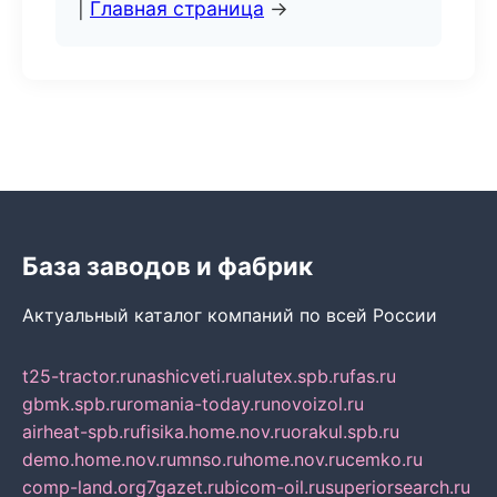
|
Главная страница
→
База заводов и фабрик
Актуальный каталог компаний по всей России
t25-tractor.ru
nashicveti.ru
alutex.spb.ru
fas.ru
gbmk.spb.ru
romania-today.ru
novoizol.ru
airheat-spb.ru
fisika.home.nov.ru
orakul.spb.ru
demo.home.nov.ru
mnso.ru
home.nov.ru
cemko.ru
comp-land.org
7gazet.ru
bicom-oil.ru
superiorsearch.ru