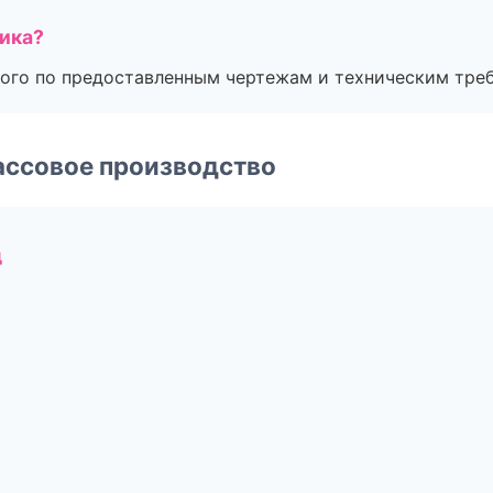
чика?
ого по предоставленным чертежам и техническим тре
ассовое производство
д