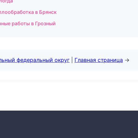
логда
ллообработка в Брянск
рные работы в Грозный
альный федеральный округ
|
Главная страница
→