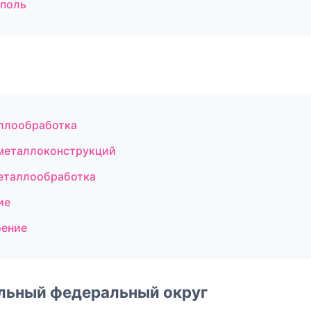
ополь
ллообработка
металлоконструкций
еталлообработка
ие
оение
альный федеральный округ