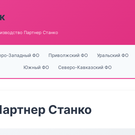
к
изводство Партнер Станко
еро-Западный ФО
Приволжский ФО
Уральский ФО
Южный ФО
Северо-Кавказский ФО
Партнер Станко