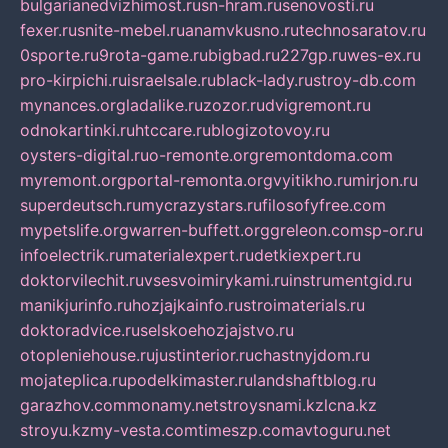
bulgarianedvizhimost.ru
sn-hram.ru
senovosti.ru
fexer.ru
snite-mebel.ru
anamvkusno.ru
technosaratov.ru
0sporte.ru
9rota-game.ru
bigbad.ru
227gp.ru
wes-ex.ru
pro-kirpichi.ru
israelsale.ru
black-lady.ru
stroy-db.com
mynances.org
ladalike.ru
zozor.ru
dvigremont.ru
odnokartinki.ru
htccare.ru
blogizotovoy.ru
oysters-digital.ru
o-remonte.org
remontdoma.com
myremont.org
portal-remonta.org
vyitikho.ru
mirjon.ru
superdeutsch.ru
mycrazystars.ru
filosofyfree.com
mypetslife.org
warren-buffett.org
greleon.com
sp-or.ru
infoelectrik.ru
materialexpert.ru
detkiexpert.ru
doktorvilechit.ru
vsesvoimirykami.ru
instrumentgid.ru
manikjurinfo.ru
hozjajkainfo.ru
stroimaterials.ru
doktoradvice.ru
selskoehozjajstvo.ru
otopleniehouse.ru
justinterior.ru
chastnyjdom.ru
mojateplica.ru
podelkimaster.ru
landshaftblog.ru
garazhov.com
monamy.net
stroysnami.kz
lcna.kz
stroyu.kz
my-vesta.com
timeszp.com
avtoguru.net