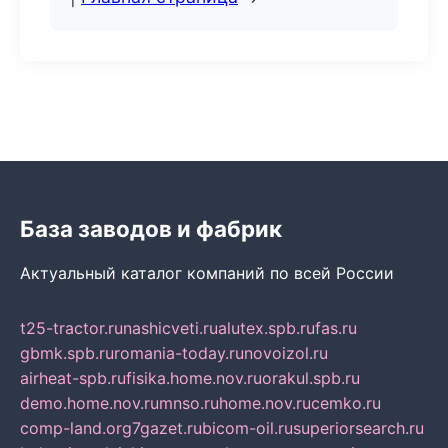
База заводов и фабрик
Актуальный каталог компаний по всей России
t25-tractor.ru
nashicveti.ru
alutex.spb.ru
fas.ru
gbmk.spb.ru
romania-today.ru
novoizol.ru
airheat-spb.ru
fisika.home.nov.ru
orakul.spb.ru
demo.home.nov.ru
mnso.ru
home.nov.ru
cemko.ru
comp-land.org
7gazet.ru
bicom-oil.ru
superiorsearch.ru