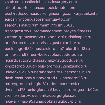
zsmh.com.ua
allcelebsplasticsurgery.com
all-tattoos-for-men.com
poisk-auto.com
best-radio.com.ua
ost-engineering.com
kuryatnik.info
euroshiny.com.ua
poremontuavto.com
searchus-nauti.ru
mirmam.info
smi366.ru
transgazstroy.ru
orgmanagement.org
yes-fitness.ru
xtreme-rp.ru
wasdpvp.ru
voda-otri.ru
tishinapve.ru
orenferma.ru
avtoservis-avgust.ru
lord-tv.ru
backstage-682-music.ru
lordfilm7.ru
lordfilm13.ru
prime-cars63.ru
un-believable.ru
codetool.ru
legardoauto.ru
lithasa.ru
muz-1.ru
gooddver.ru
kinozadrot-3.ru
qr-plus-promo.ru
2shizashop.ru
udalenka-club.ru
nerabotaetsite.ru
carszona-bu.ru
dash-cash-now.ru
bravoprod.ru
kinozadrot13.ru
hotteygroup.ru
bagira31.ru
dommarketnsk.ru
dveriland73.ru
nis-glonass51.ru
veles-doroga.ru
tb02.ru
vrema-zdorov.ru
velonik.ru
surgutgloss.ru
nike-air-max-95.ru
nadookna.ru
lubov-pic.ru