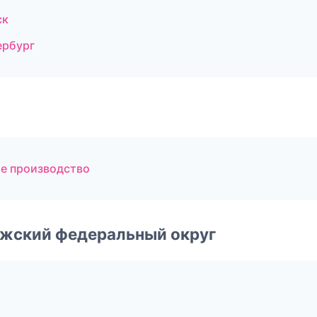
ск
ербург
е производство
лжский федеральный округ