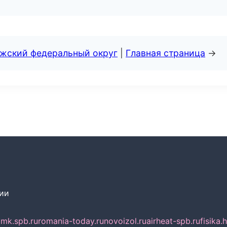
лжский федеральный округ
|
Главная страница
→
сии
mk.spb.ru
romania-today.ru
novoizol.ru
airheat-spb.ru
fisika.