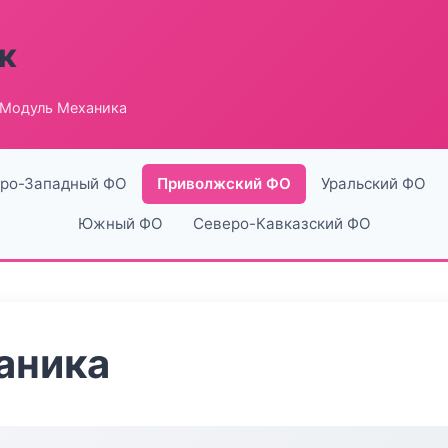
к
 Модуль Механика
ро-Западный ФО
Приволжский ФО
Уральский ФО
Южный ФО
Северо-Кавказский ФО
аника