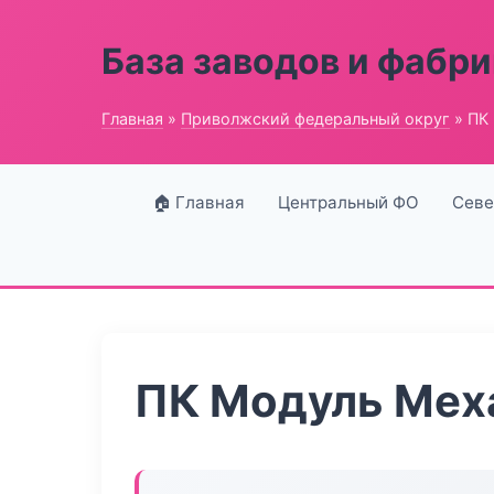
База заводов и фабри
Главная
»
Приволжский федеральный округ
» ПК
🏠 Главная
Центральный ФО
Севе
ПК Модуль Мех