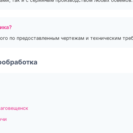
ами, так и с серийным производством любых объемов.
чика?
ого по предоставленным чертежам и техническим тре
ообработка
лаговещенск
очи