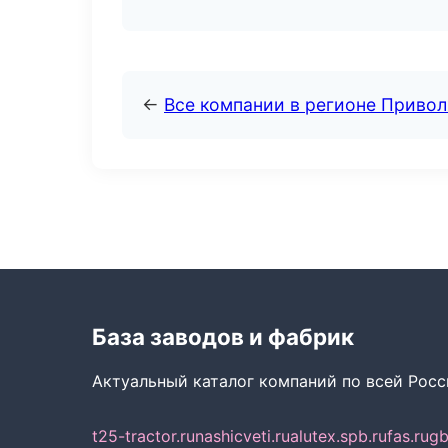
←
Все компании в регионе Приво
База заводов и фабрик
Актуальный каталог компаний по всей Рос
t25-tractor.ru
nashicveti.ru
alutex.spb.ru
fas.ru
gb