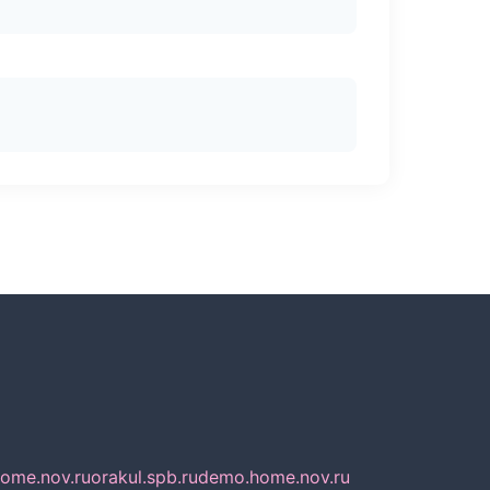
home.nov.ru
orakul.spb.ru
demo.home.nov.ru