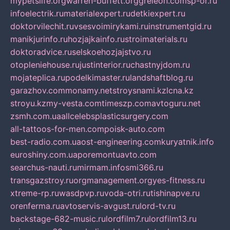
mypetslife.org
warren-buffett.org
greleon.com
sp-or.ru
infoelectrik.ru
materialexpert.ru
detkiexpert.ru
doktorvilechit.ru
vsesvoimirykami.ru
instrumentgid.ru
manikjurinfo.ru
hozjajkainfo.ru
stroimaterials.ru
doktoradvice.ru
selskoehozjajstvo.ru
otopleniehouse.ru
justinterior.ru
chastnyjdom.ru
mojateplica.ru
podelkimaster.ru
landshaftblog.ru
garazhov.com
monamy.net
stroysnami.kz
lcna.kz
stroyu.kz
my-vesta.com
timeszp.com
avtoguru.net
zsmh.com.ua
allcelebsplasticsurgery.com
all-tattoos-for-men.com
poisk-auto.com
best-radio.com.ua
ost-engineering.com
kuryatnik.info
euroshiny.com.ua
poremontuavto.com
searchus-nauti.ru
mirmam.info
smi366.ru
transgazstroy.ru
orgmanagement.org
yes-fitness.ru
xtreme-rp.ru
wasdpvp.ru
voda-otri.ru
tishinapve.ru
orenferma.ru
avtoservis-avgust.ru
lord-tv.ru
backstage-682-music.ru
lordfilm7.ru
lordfilm13.ru