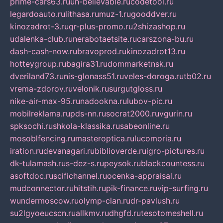
prime-cars63.ru
un-believable.ru
codetool.ru
legardoauto.ru
lithasa.ru
muz-1.ru
gooddver.ru
kinozadrot-3.ru
qr-plus-promo.ru
2shizashop.ru
udalenka-club.ru
nerabotaetsite.ru
carszona-bu.ru
dash-cash-now.ru
bravoprod.ru
kinozadrot13.ru
hotteygroup.ru
bagira31.ru
dommarketnsk.ru
dveriland73.ru
nis-glonass51.ru
veles-doroga.ru
tb02.ru
vrema-zdorov.ru
velonik.ru
surgutgloss.ru
nike-air-max-95.ru
nadookna.ru
lubov-pic.ru
mobilreklama.ru
pds-nn.ru
socrat2000.ru
vgurin.ru
spksochi.ru
shkola-klassika.ru
sabeonline.ru
mosoblfencing.ru
masteroptica.ru
lucomoria.ru
iration.ru
devanagari.ru
biblioverde.ru
igro-pictures.ru
dk-tulamash.ru
s-dez-s.ru
peysok.ru
blackcountess.ru
asoftdoc.ru
scifichannel.ru
ocenka-appraisal.ru
mudconnector.ru
hitstih.ru
pik-finance.ru
vip-surfing.ru
wundermoscow.ru
olymp-clan.ru
dr-pavlush.ru
su2lgyoeucscn.ru
allkmv.ru
dhgfd.ru
tesotomeshell.ru