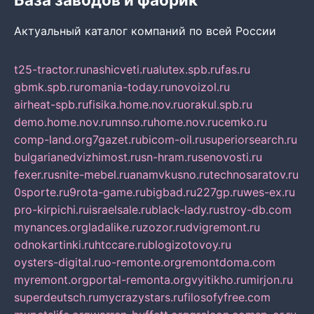
Актуальный каталог компаний по всей России
t25-tractor.ru
nashicveti.ru
alutex.spb.ru
fas.ru
gbmk.spb.ru
romania-today.ru
novoizol.ru
airheat-spb.ru
fisika.home.nov.ru
orakul.spb.ru
demo.home.nov.ru
mnso.ru
home.nov.ru
cemko.ru
comp-land.org
7gazet.ru
bicom-oil.ru
superiorsearch.ru
bulgarianedvizhimost.ru
sn-hram.ru
senovosti.ru
fexer.ru
snite-mebel.ru
anamvkusno.ru
technosaratov.ru
0sporte.ru
9rota-game.ru
bigbad.ru
227gp.ru
wes-ex.ru
pro-kirpichi.ru
israelsale.ru
black-lady.ru
stroy-db.com
mynances.org
ladalike.ru
zozor.ru
dvigremont.ru
odnokartinki.ru
htccare.ru
blogizotovoy.ru
oysters-digital.ru
o-remonte.org
remontdoma.com
myremont.org
portal-remonta.org
vyitikho.ru
mirjon.ru
superdeutsch.ru
mycrazystars.ru
filosofyfree.com