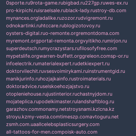
0sporte.ru
9rota-game.ru
bigbad.ru
227gp.ru
wes-ex.ru
pro-kirpichi.ru
israelsale.ru
black-lady.ru
stroy-db.com
mynances.org
ladalike.ru
zozor.ru
dvigremont.ru
odnokartinki.ru
htccare.ru
blogizotovoy.ru
oysters-digital.ru
o-remonte.org
remontdoma.com
myremont.org
portal-remonta.org
vyitikho.ru
mirjon.ru
superdeutsch.ru
mycrazystars.ru
filosofyfree.com
mypetslife.org
warren-buffett.org
greleon.com
sp-or.ru
infoelectrik.ru
materialexpert.ru
detkiexpert.ru
doktorvilechit.ru
vsesvoimirykami.ru
instrumentgid.ru
manikjurinfo.ru
hozjajkainfo.ru
stroimaterials.ru
doktoradvice.ru
selskoehozjajstvo.ru
otopleniehouse.ru
justinterior.ru
chastnyjdom.ru
mojateplica.ru
podelkimaster.ru
landshaftblog.ru
garazhov.com
monamy.net
stroysnami.kz
lcna.kz
stroyu.kz
my-vesta.com
timeszp.com
avtoguru.net
zsmh.com.ua
allcelebsplasticsurgery.com
all-tattoos-for-men.com
poisk-auto.com