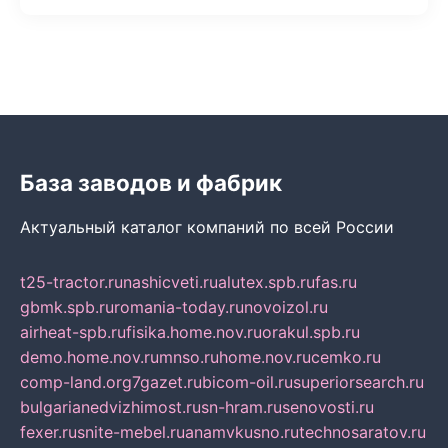
База заводов и фабрик
Актуальный каталог компаний по всей России
t25-tractor.ru
nashicveti.ru
alutex.spb.ru
fas.ru
gbmk.spb.ru
romania-today.ru
novoizol.ru
airheat-spb.ru
fisika.home.nov.ru
orakul.spb.ru
demo.home.nov.ru
mnso.ru
home.nov.ru
cemko.ru
comp-land.org
7gazet.ru
bicom-oil.ru
superiorsearch.ru
bulgarianedvizhimost.ru
sn-hram.ru
senovosti.ru
fexer.ru
snite-mebel.ru
anamvkusno.ru
technosaratov.ru