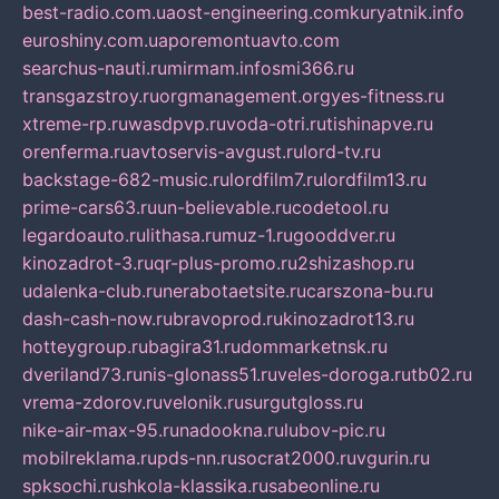
best-radio.com.ua
ost-engineering.com
kuryatnik.info
euroshiny.com.ua
poremontuavto.com
searchus-nauti.ru
mirmam.info
smi366.ru
transgazstroy.ru
orgmanagement.org
yes-fitness.ru
xtreme-rp.ru
wasdpvp.ru
voda-otri.ru
tishinapve.ru
orenferma.ru
avtoservis-avgust.ru
lord-tv.ru
backstage-682-music.ru
lordfilm7.ru
lordfilm13.ru
prime-cars63.ru
un-believable.ru
codetool.ru
legardoauto.ru
lithasa.ru
muz-1.ru
gooddver.ru
kinozadrot-3.ru
qr-plus-promo.ru
2shizashop.ru
udalenka-club.ru
nerabotaetsite.ru
carszona-bu.ru
dash-cash-now.ru
bravoprod.ru
kinozadrot13.ru
hotteygroup.ru
bagira31.ru
dommarketnsk.ru
dveriland73.ru
nis-glonass51.ru
veles-doroga.ru
tb02.ru
vrema-zdorov.ru
velonik.ru
surgutgloss.ru
nike-air-max-95.ru
nadookna.ru
lubov-pic.ru
mobilreklama.ru
pds-nn.ru
socrat2000.ru
vgurin.ru
spksochi.ru
shkola-klassika.ru
sabeonline.ru