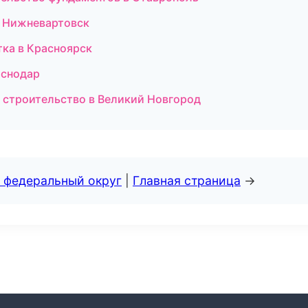
в Нижневартовск
тка в Красноярск
аснодар
 строительство в Великий Новгород
 федеральный округ
|
Главная страница
→