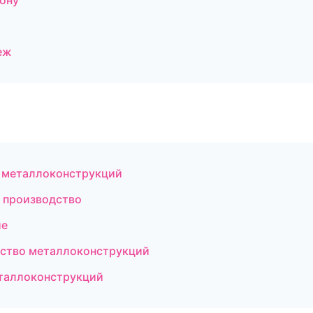
ону
еж
 металлоконструкций
 производство
ие
ство металлоконструкций
еталлоконструкций