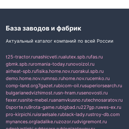
База заводов и фабрик
Актуальный каталог компаний по всей России
t25-tractor.ru
nashicveti.ru
alutex.spb.ru
fas.ru
gbmk.spb.ru
romania-today.ru
novoizol.ru
airheat-spb.ru
fisika.home.nov.ru
orakul.spb.ru
demo.home.nov.ru
mnso.ru
home.nov.ru
cemko.ru
comp-land.org
7gazet.ru
bicom-oil.ru
superiorsearch.ru
bulgarianedvizhimost.ru
sn-hram.ru
senovosti.ru
fexer.ru
snite-mebel.ru
anamvkusno.ru
technosaratov.ru
0sporte.ru
9rota-game.ru
bigbad.ru
227gp.ru
wes-ex.ru
pro-kirpichi.ru
israelsale.ru
black-lady.ru
stroy-db.com
mynances.org
ladalike.ru
zozor.ru
dvigremont.ru
odnokartinki.ru
htccare.ru
blogizotovoy.ru