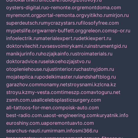
oysters-digital.ru
o-remonte.org
remontdoma.com
myremont.org
portal-remonta.org
vyitikho.ru
mirjon.ru
superdeutsch.ru
mycrazystars.ru
filosofyfree.com
mypetslife.org
warren-buffett.org
greleon.com
sp-or.ru
infoelectrik.ru
materialexpert.ru
detkiexpert.ru
doktorvilechit.ru
vsesvoimirykami.ru
instrumentgid.ru
manikjurinfo.ru
hozjajkainfo.ru
stroimaterials.ru
doktoradvice.ru
selskoehozjajstvo.ru
otopleniehouse.ru
justinterior.ru
chastnyjdom.ru
mojateplica.ru
podelkimaster.ru
landshaftblog.ru
garazhov.com
monamy.net
stroysnami.kz
lcna.kz
stroyu.kz
my-vesta.com
timeszp.com
avtoguru.net
zsmh.com.ua
allcelebsplasticsurgery.com
all-tattoos-for-men.com
poisk-auto.com
best-radio.com.ua
ost-engineering.com
kuryatnik.info
euroshiny.com.ua
poremontuavto.com
searchus-nauti.ru
mirmam.info
smi366.ru