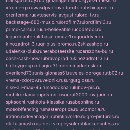
transgazstroy.ru
orgmanagement.org
yes-fitness.ru
xtreme-rp.ru
wasdpvp.ru
voda-otri.ru
tishinapve.ru
orenferma.ru
avtoservis-avgust.ru
lord-tv.ru
backstage-682-music.ru
lordfilm7.ru
lordfilm13.ru
prime-cars63.ru
un-believable.ru
codetool.ru
legardoauto.ru
lithasa.ru
muz-1.ru
gooddver.ru
kinozadrot-3.ru
qr-plus-promo.ru
2shizashop.ru
udalenka-club.ru
nerabotaetsite.ru
carszona-bu.ru
dash-cash-now.ru
bravoprod.ru
kinozadrot13.ru
hotteygroup.ru
bagira31.ru
dommarketnsk.ru
dveriland73.ru
nis-glonass51.ru
veles-doroga.ru
tb02.ru
vrema-zdorov.ru
velonik.ru
surgutgloss.ru
nike-air-max-95.ru
nadookna.ru
lubov-pic.ru
mobilreklama.ru
pds-nn.ru
socrat2000.ru
vgurin.ru
spksochi.ru
shkola-klassika.ru
sabeonline.ru
mosoblfencing.ru
masteroptica.ru
lucomoria.ru
iration.ru
devanagari.ru
biblioverde.ru
igro-pictures.ru
dk-tulamash.ru
s-dez-s.ru
peysok.ru
blackcountess.ru