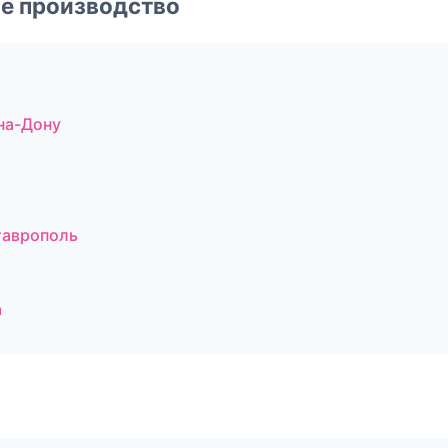
е производство
на-Дону
таврополь
а
а