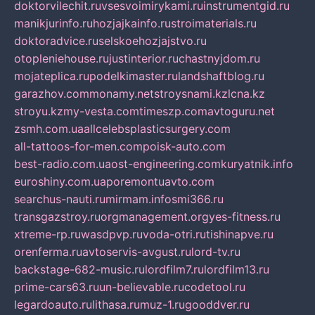
doktorvilechit.ru
vsesvoimirykami.ru
instrumentgid.ru
manikjurinfo.ru
hozjajkainfo.ru
stroimaterials.ru
doktoradvice.ru
selskoehozjajstvo.ru
otopleniehouse.ru
justinterior.ru
chastnyjdom.ru
mojateplica.ru
podelkimaster.ru
landshaftblog.ru
garazhov.com
monamy.net
stroysnami.kz
lcna.kz
stroyu.kz
my-vesta.com
timeszp.com
avtoguru.net
zsmh.com.ua
allcelebsplasticsurgery.com
all-tattoos-for-men.com
poisk-auto.com
best-radio.com.ua
ost-engineering.com
kuryatnik.info
euroshiny.com.ua
poremontuavto.com
searchus-nauti.ru
mirmam.info
smi366.ru
transgazstroy.ru
orgmanagement.org
yes-fitness.ru
xtreme-rp.ru
wasdpvp.ru
voda-otri.ru
tishinapve.ru
orenferma.ru
avtoservis-avgust.ru
lord-tv.ru
backstage-682-music.ru
lordfilm7.ru
lordfilm13.ru
prime-cars63.ru
un-believable.ru
codetool.ru
legardoauto.ru
lithasa.ru
muz-1.ru
gooddver.ru