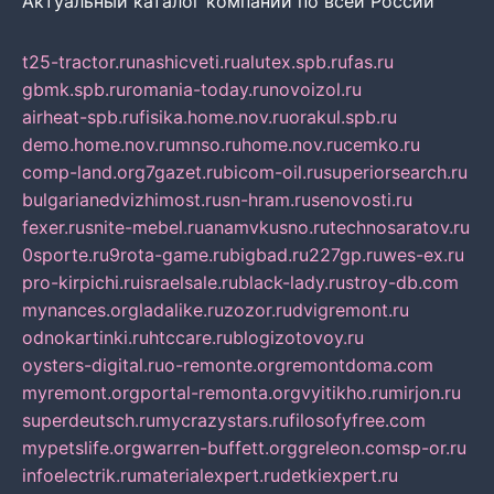
Актуальный каталог компаний по всей России
t25-tractor.ru
nashicveti.ru
alutex.spb.ru
fas.ru
gbmk.spb.ru
romania-today.ru
novoizol.ru
airheat-spb.ru
fisika.home.nov.ru
orakul.spb.ru
demo.home.nov.ru
mnso.ru
home.nov.ru
cemko.ru
comp-land.org
7gazet.ru
bicom-oil.ru
superiorsearch.ru
bulgarianedvizhimost.ru
sn-hram.ru
senovosti.ru
fexer.ru
snite-mebel.ru
anamvkusno.ru
technosaratov.ru
0sporte.ru
9rota-game.ru
bigbad.ru
227gp.ru
wes-ex.ru
pro-kirpichi.ru
israelsale.ru
black-lady.ru
stroy-db.com
mynances.org
ladalike.ru
zozor.ru
dvigremont.ru
odnokartinki.ru
htccare.ru
blogizotovoy.ru
oysters-digital.ru
o-remonte.org
remontdoma.com
myremont.org
portal-remonta.org
vyitikho.ru
mirjon.ru
superdeutsch.ru
mycrazystars.ru
filosofyfree.com
mypetslife.org
warren-buffett.org
greleon.com
sp-or.ru
infoelectrik.ru
materialexpert.ru
detkiexpert.ru