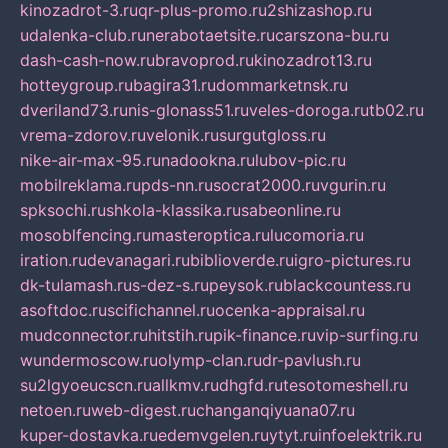
kinozadrot-3.ru
qr-plus-promo.ru
2shizashop.ru
udalenka-club.ru
nerabotaetsite.ru
carszona-bu.ru
dash-cash-now.ru
bravoprod.ru
kinozadrot13.ru
hotteygroup.ru
bagira31.ru
dommarketnsk.ru
dveriland73.ru
nis-glonass51.ru
veles-doroga.ru
tb02.ru
vrema-zdorov.ru
velonik.ru
surgutgloss.ru
nike-air-max-95.ru
nadookna.ru
lubov-pic.ru
mobilreklama.ru
pds-nn.ru
socrat2000.ru
vgurin.ru
spksochi.ru
shkola-klassika.ru
sabeonline.ru
mosoblfencing.ru
masteroptica.ru
lucomoria.ru
iration.ru
devanagari.ru
biblioverde.ru
igro-pictures.ru
dk-tulamash.ru
s-dez-s.ru
peysok.ru
blackcountess.ru
asoftdoc.ru
scifichannel.ru
ocenka-appraisal.ru
mudconnector.ru
hitstih.ru
pik-finance.ru
vip-surfing.ru
wundermoscow.ru
olymp-clan.ru
dr-pavlush.ru
su2lgyoeucscn.ru
allkmv.ru
dhgfd.ru
tesotomeshell.ru
netoen.ru
web-digest.ru
changanqiyuana07.ru
kuper-dostavka.ru
edemvgelen.ru
ytyt.ru
infoelektrik.ru