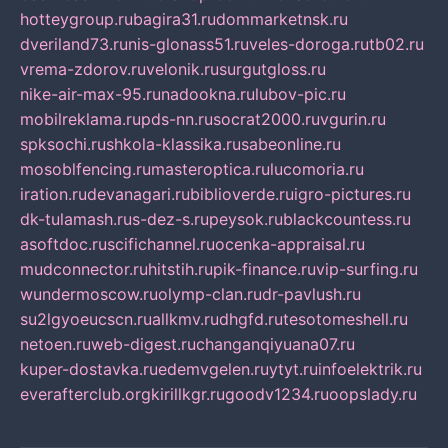
hotteygroup.ru
bagira31.ru
dommarketnsk.ru
dveriland73.ru
nis-glonass51.ru
veles-doroga.ru
tb02.ru
vrema-zdorov.ru
velonik.ru
surgutgloss.ru
nike-air-max-95.ru
nadookna.ru
lubov-pic.ru
mobilreklama.ru
pds-nn.ru
socrat2000.ru
vgurin.ru
spksochi.ru
shkola-klassika.ru
sabeonline.ru
mosoblfencing.ru
masteroptica.ru
lucomoria.ru
iration.ru
devanagari.ru
biblioverde.ru
igro-pictures.ru
dk-tulamash.ru
s-dez-s.ru
peysok.ru
blackcountess.ru
asoftdoc.ru
scifichannel.ru
ocenka-appraisal.ru
mudconnector.ru
hitstih.ru
pik-finance.ru
vip-surfing.ru
wundermoscow.ru
olymp-clan.ru
dr-pavlush.ru
su2lgyoeucscn.ru
allkmv.ru
dhgfd.ru
tesotomeshell.ru
netoen.ru
web-digest.ru
changanqiyuana07.ru
kuper-dostavka.ru
edemvgelen.ru
ytyt.ru
infoelektrik.ru
everafterclub.org
kirillkgr.ru
goodv1234.ru
oopslady.ru