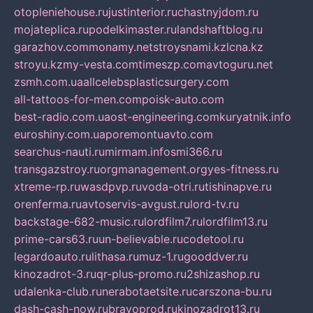
otopleniehouse.ru
justinterior.ru
chastnyjdom.ru
mojateplica.ru
podelkimaster.ru
landshaftblog.ru
garazhov.com
monamy.net
stroysnami.kz
lcna.kz
stroyu.kz
my-vesta.com
timeszp.com
avtoguru.net
zsmh.com.ua
allcelebsplasticsurgery.com
all-tattoos-for-men.com
poisk-auto.com
best-radio.com.ua
ost-engineering.com
kuryatnik.info
euroshiny.com.ua
poremontuavto.com
searchus-nauti.ru
mirmam.info
smi366.ru
transgazstroy.ru
orgmanagement.org
yes-fitness.ru
xtreme-rp.ru
wasdpvp.ru
voda-otri.ru
tishinapve.ru
orenferma.ru
avtoservis-avgust.ru
lord-tv.ru
backstage-682-music.ru
lordfilm7.ru
lordfilm13.ru
prime-cars63.ru
un-believable.ru
codetool.ru
legardoauto.ru
lithasa.ru
muz-1.ru
gooddver.ru
kinozadrot-3.ru
qr-plus-promo.ru
2shizashop.ru
udalenka-club.ru
nerabotaetsite.ru
carszona-bu.ru
dash-cash-now.ru
bravoprod.ru
kinozadrot13.ru