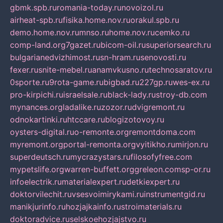
gbmk.spb.ru
romania-today.ru
novoizol.ru
airheat-spb.ru
fisika.home.nov.ru
orakul.spb.ru
demo.home.nov.ru
mnso.ru
home.nov.ru
cemko.ru
comp-land.org
7gazet.ru
bicom-oil.ru
superiorsearch.ru
bulgarianedvizhimost.ru
sn-hram.ru
senovosti.ru
fexer.ru
snite-mebel.ru
anamvkusno.ru
technosaratov.ru
0sporte.ru
9rota-game.ru
bigbad.ru
227gp.ru
wes-ex.ru
pro-kirpichi.ru
israelsale.ru
black-lady.ru
stroy-db.com
mynances.org
ladalike.ru
zozor.ru
dvigremont.ru
odnokartinki.ru
htccare.ru
blogizotovoy.ru
oysters-digital.ru
o-remonte.org
remontdoma.com
myremont.org
portal-remonta.org
vyitikho.ru
mirjon.ru
superdeutsch.ru
mycrazystars.ru
filosofyfree.com
mypetslife.org
warren-buffett.org
greleon.com
sp-or.ru
infoelectrik.ru
materialexpert.ru
detkiexpert.ru
doktorvilechit.ru
vsesvoimirykami.ru
instrumentgid.ru
manikjurinfo.ru
hozjajkainfo.ru
stroimaterials.ru
doktoradvice.ru
selskoehozjajstvo.ru