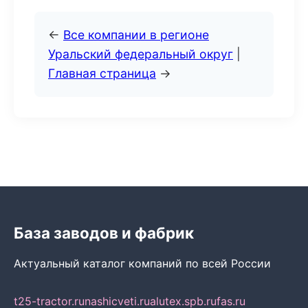
←
Все компании в регионе
Уральский федеральный округ
|
Главная страница
→
База заводов и фабрик
Актуальный каталог компаний по всей России
t25-tractor.ru
nashicveti.ru
alutex.spb.ru
fas.ru