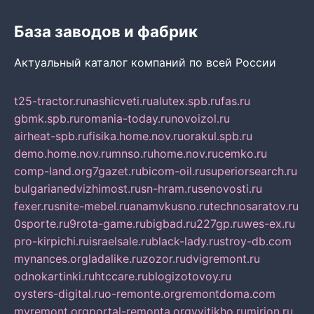
База заводов и фабрик
Актуальный каталог компаний по всей России
t25-tractor.ru
nashicveti.ru
alutex.spb.ru
fas.ru
gbmk.spb.ru
romania-today.ru
novoizol.ru
airheat-spb.ru
fisika.home.nov.ru
orakul.spb.ru
demo.home.nov.ru
mnso.ru
home.nov.ru
cemko.ru
comp-land.org
7gazet.ru
bicom-oil.ru
superiorsearch.ru
bulgarianedvizhimost.ru
sn-hram.ru
senovosti.ru
fexer.ru
snite-mebel.ru
anamvkusno.ru
technosaratov.ru
0sporte.ru
9rota-game.ru
bigbad.ru
227gp.ru
wes-ex.ru
pro-kirpichi.ru
israelsale.ru
black-lady.ru
stroy-db.com
mynances.org
ladalike.ru
zozor.ru
dvigremont.ru
odnokartinki.ru
htccare.ru
blogizotovoy.ru
oysters-digital.ru
o-remonte.org
remontdoma.com
myremont.org
portal-remonta.org
vyitikho.ru
mirjon.ru