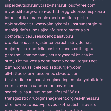
superdeutsch.ru
mycrazystars.ru
filosofyfree.com
mypetslife.org
warren-buffett.org
greleon.com
sp-or.ru
infoelectrik.ru
materialexpert.ru
detkiexpert.ru
doktorvilechit.ru
vsesvoimirykami.ru
instrumentgid.ru
manikjurinfo.ru
hozjajkainfo.ru
stroimaterials.ru
doktoradvice.ru
selskoehozjajstvo.ru
otopleniehouse.ru
justinterior.ru
chastnyjdom.ru
mojateplica.ru
podelkimaster.ru
landshaftblog.ru
garazhov.com
monamy.net
stroysnami.kz
lcna.kz
stroyu.kz
my-vesta.com
timeszp.com
avtoguru.net
zsmh.com.ua
allcelebsplasticsurgery.com
all-tattoos-for-men.com
poisk-auto.com
best-radio.com.ua
ost-engineering.com
kuryatnik.info
euroshiny.com.ua
poremontuavto.com
searchus-nauti.ru
mirmam.info
smi366.ru
transgazstroy.ru
orgmanagement.org
yes-fitness.ru
xtreme-rp.ru
wasdpvp.ru
voda-otri.ru
tishinapve.ru
orenferma.ru
avtoservis-avgust.ru
lord-tv.ru