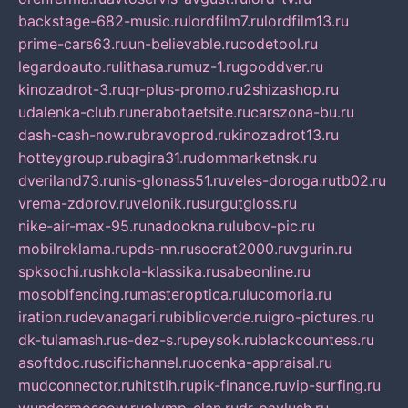
backstage-682-music.ru
lordfilm7.ru
lordfilm13.ru
prime-cars63.ru
un-believable.ru
codetool.ru
legardoauto.ru
lithasa.ru
muz-1.ru
gooddver.ru
kinozadrot-3.ru
qr-plus-promo.ru
2shizashop.ru
udalenka-club.ru
nerabotaetsite.ru
carszona-bu.ru
dash-cash-now.ru
bravoprod.ru
kinozadrot13.ru
hotteygroup.ru
bagira31.ru
dommarketnsk.ru
dveriland73.ru
nis-glonass51.ru
veles-doroga.ru
tb02.ru
vrema-zdorov.ru
velonik.ru
surgutgloss.ru
nike-air-max-95.ru
nadookna.ru
lubov-pic.ru
mobilreklama.ru
pds-nn.ru
socrat2000.ru
vgurin.ru
spksochi.ru
shkola-klassika.ru
sabeonline.ru
mosoblfencing.ru
masteroptica.ru
lucomoria.ru
iration.ru
devanagari.ru
biblioverde.ru
igro-pictures.ru
dk-tulamash.ru
s-dez-s.ru
peysok.ru
blackcountess.ru
asoftdoc.ru
scifichannel.ru
ocenka-appraisal.ru
mudconnector.ru
hitstih.ru
pik-finance.ru
vip-surfing.ru