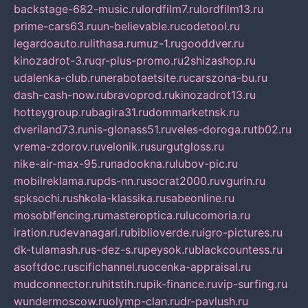
backstage-682-music.ru
lordfilm7.ru
lordfilm13.ru
prime-cars63.ru
un-believable.ru
codetool.ru
legardoauto.ru
lithasa.ru
muz-1.ru
gooddver.ru
kinozadrot-3.ru
qr-plus-promo.ru
2shizashop.ru
udalenka-club.ru
nerabotaetsite.ru
carszona-bu.ru
dash-cash-now.ru
bravoprod.ru
kinozadrot13.ru
hotteygroup.ru
bagira31.ru
dommarketnsk.ru
dveriland73.ru
nis-glonass51.ru
veles-doroga.ru
tb02.ru
vrema-zdorov.ru
velonik.ru
surgutgloss.ru
nike-air-max-95.ru
nadookna.ru
lubov-pic.ru
mobilreklama.ru
pds-nn.ru
socrat2000.ru
vgurin.ru
spksochi.ru
shkola-klassika.ru
sabeonline.ru
mosoblfencing.ru
masteroptica.ru
lucomoria.ru
iration.ru
devanagari.ru
biblioverde.ru
igro-pictures.ru
dk-tulamash.ru
s-dez-s.ru
peysok.ru
blackcountess.ru
asoftdoc.ru
scifichannel.ru
ocenka-appraisal.ru
mudconnector.ru
hitstih.ru
pik-finance.ru
vip-surfing.ru
wundermoscow.ru
olymp-clan.ru
dr-pavlush.ru