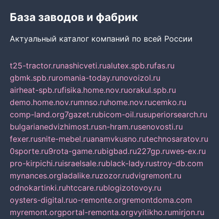
База заводов и фабрик
Актуальный каталог компаний по всей России
t25-tractor.ru
nashicveti.ru
alutex.spb.ru
fas.ru
gbmk.spb.ru
romania-today.ru
novoizol.ru
airheat-spb.ru
fisika.home.nov.ru
orakul.spb.ru
demo.home.nov.ru
mnso.ru
home.nov.ru
cemko.ru
comp-land.org
7gazet.ru
bicom-oil.ru
superiorsearch.ru
bulgarianedvizhimost.ru
sn-hram.ru
senovosti.ru
fexer.ru
snite-mebel.ru
anamvkusno.ru
technosaratov.ru
0sporte.ru
9rota-game.ru
bigbad.ru
227gp.ru
wes-ex.ru
pro-kirpichi.ru
israelsale.ru
black-lady.ru
stroy-db.com
mynances.org
ladalike.ru
zozor.ru
dvigremont.ru
odnokartinki.ru
htccare.ru
blogizotovoy.ru
oysters-digital.ru
o-remonte.org
remontdoma.com
myremont.org
portal-remonta.org
vyitikho.ru
mirjon.ru