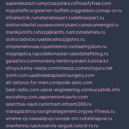
superdeutsch.ru
mycrazystars.ru
filosofyfree.com
mypetslife.org
warren-buffett.org
greleon.com
sp-or.ru
infoelectrik.ru
materialexpert.ru
detkiexpert.ru
doktorvilechit.ru
vsesvoimirykami.ru
instrumentgid.ru
manikjurinfo.ru
hozjajkainfo.ru
stroimaterials.ru
doktoradvice.ru
selskoehozjajstvo.ru
otopleniehouse.ru
justinterior.ru
chastnyjdom.ru
mojateplica.ru
podelkimaster.ru
landshaftblog.ru
garazhov.com
monamy.net
stroysnami.kz
lcna.kz
stroyu.kz
my-vesta.com
timeszp.com
avtoguru.net
zsmh.com.ua
allcelebsplasticsurgery.com
all-tattoos-for-men.com
poisk-auto.com
best-radio.com.ua
ost-engineering.com
kuryatnik.info
euroshiny.com.ua
poremontuavto.com
searchus-nauti.ru
mirmam.info
smi366.ru
transgazstroy.ru
orgmanagement.org
yes-fitness.ru
xtreme-rp.ru
wasdpvp.ru
voda-otri.ru
tishinapve.ru
orenferma.ru
avtoservis-avgust.ru
lord-tv.ru