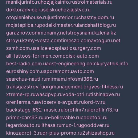
manikjurinfo.ru
hozjajkainfo.ru
stroimaterials.ru
doktoradvice.ru
selskoehozjajstvo.ru
otopleniehouse.ru
justinterior.ru
chastnyjdom.ru
mojateplica.ru
podelkimaster.ru
landshaftblog.ru
garazhov.com
monamy.net
stroysnami.kz
lcna.kz
stroyu.kz
my-vesta.com
timeszp.com
avtoguru.net
zsmh.com.ua
allcelebsplasticsurgery.com
all-tattoos-for-men.com
poisk-auto.com
best-radio.com.ua
ost-engineering.com
kuryatnik.info
euroshiny.com.ua
poremontuavto.com
searchus-nauti.ru
mirmam.info
smi366.ru
transgazstroy.ru
orgmanagement.org
yes-fitness.ru
xtreme-rp.ru
wasdpvp.ru
voda-otri.ru
tishinapve.ru
orenferma.ru
avtoservis-avgust.ru
lord-tv.ru
backstage-682-music.ru
lordfilm7.ru
lordfilm13.ru
prime-cars63.ru
un-believable.ru
codetool.ru
legardoauto.ru
lithasa.ru
muz-1.ru
gooddver.ru
kinozadrot-3.ru
qr-plus-promo.ru
2shizashop.ru