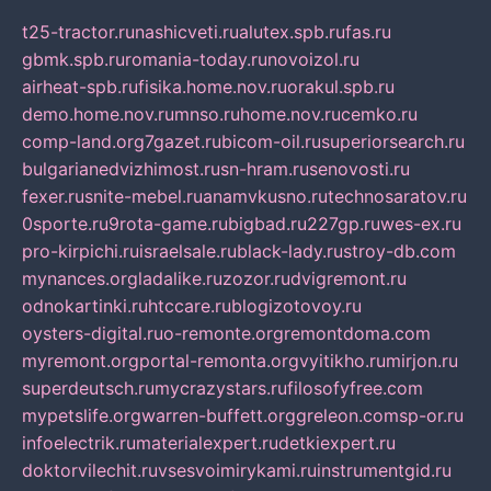
t25-tractor.ru
nashicveti.ru
alutex.spb.ru
fas.ru
gbmk.spb.ru
romania-today.ru
novoizol.ru
airheat-spb.ru
fisika.home.nov.ru
orakul.spb.ru
demo.home.nov.ru
mnso.ru
home.nov.ru
cemko.ru
comp-land.org
7gazet.ru
bicom-oil.ru
superiorsearch.ru
bulgarianedvizhimost.ru
sn-hram.ru
senovosti.ru
fexer.ru
snite-mebel.ru
anamvkusno.ru
technosaratov.ru
0sporte.ru
9rota-game.ru
bigbad.ru
227gp.ru
wes-ex.ru
pro-kirpichi.ru
israelsale.ru
black-lady.ru
stroy-db.com
mynances.org
ladalike.ru
zozor.ru
dvigremont.ru
odnokartinki.ru
htccare.ru
blogizotovoy.ru
oysters-digital.ru
o-remonte.org
remontdoma.com
myremont.org
portal-remonta.org
vyitikho.ru
mirjon.ru
superdeutsch.ru
mycrazystars.ru
filosofyfree.com
mypetslife.org
warren-buffett.org
greleon.com
sp-or.ru
infoelectrik.ru
materialexpert.ru
detkiexpert.ru
doktorvilechit.ru
vsesvoimirykami.ru
instrumentgid.ru