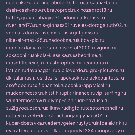
udalenka-club.ru
nerabotaetsite.ru
carszona-bu.ru
dash-cash-now.ru
bravoprod.ru
kinozadrot13.ru
hotteygroup.ru
bagira31.ru
dommarketnsk.ru
dveriland73.ru
nis-glonass51.ru
veles-doroga.ru
tb02.ru
vrema-zdorov.ru
velonik.ru
surgutgloss.ru
nike-air-max-95.ru
nadookna.ru
lubov-pic.ru
mobilreklama.ru
pds-nn.ru
socrat2000.ru
vgurin.ru
spksochi.ru
shkola-klassika.ru
sabeonline.ru
mosoblfencing.ru
masteroptica.ru
lucomoria.ru
iration.ru
devanagari.ru
biblioverde.ru
igro-pictures.ru
dk-tulamash.ru
s-dez-s.ru
peysok.ru
blackcountess.ru
asoftdoc.ru
scifichannel.ru
ocenka-appraisal.ru
mudconnector.ru
hitstih.ru
pik-finance.ru
vip-surfing.ru
wundermoscow.ru
olymp-clan.ru
dr-pavlush.ru
su2lgyoeucscn.ru
allkmv.ru
dhgfd.ru
tesotomeshell.ru
netoen.ru
web-digest.ru
changanqiyuana07.ru
kuper-dostavka.ru
edemvgelen.ru
ytyt.ru
infoelektrik.ru
everafterclub.org
kirillkgr.ru
goodv1234.ru
oopslady.ru