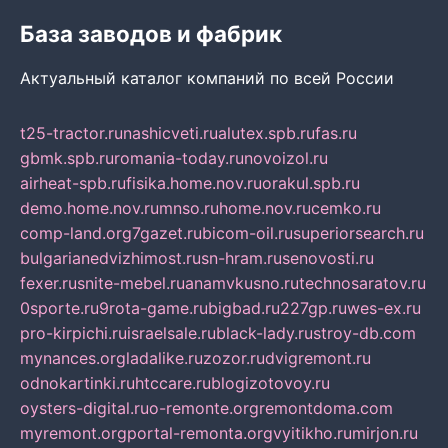
База заводов и фабрик
Актуальный каталог компаний по всей России
t25-tractor.ru
nashicveti.ru
alutex.spb.ru
fas.ru
gbmk.spb.ru
romania-today.ru
novoizol.ru
airheat-spb.ru
fisika.home.nov.ru
orakul.spb.ru
demo.home.nov.ru
mnso.ru
home.nov.ru
cemko.ru
comp-land.org
7gazet.ru
bicom-oil.ru
superiorsearch.ru
bulgarianedvizhimost.ru
sn-hram.ru
senovosti.ru
fexer.ru
snite-mebel.ru
anamvkusno.ru
technosaratov.ru
0sporte.ru
9rota-game.ru
bigbad.ru
227gp.ru
wes-ex.ru
pro-kirpichi.ru
israelsale.ru
black-lady.ru
stroy-db.com
mynances.org
ladalike.ru
zozor.ru
dvigremont.ru
odnokartinki.ru
htccare.ru
blogizotovoy.ru
oysters-digital.ru
o-remonte.org
remontdoma.com
myremont.org
portal-remonta.org
vyitikho.ru
mirjon.ru