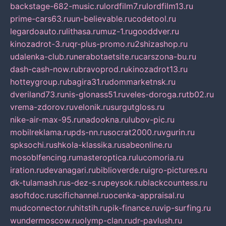
backstage-682-music.ru
lordfilm7.ru
lordfilm13.ru
prime-cars63.ru
un-believable.ru
codetool.ru
legardoauto.ru
lithasa.ru
muz-1.ru
gooddver.ru
kinozadrot-3.ru
qr-plus-promo.ru
2shizashop.ru
udalenka-club.ru
nerabotaetsite.ru
carszona-bu.ru
dash-cash-now.ru
bravoprod.ru
kinozadrot13.ru
hotteygroup.ru
bagira31.ru
dommarketnsk.ru
dveriland73.ru
nis-glonass51.ru
veles-doroga.ru
tb02.ru
vrema-zdorov.ru
velonik.ru
surgutgloss.ru
nike-air-max-95.ru
nadookna.ru
lubov-pic.ru
mobilreklama.ru
pds-nn.ru
socrat2000.ru
vgurin.ru
spksochi.ru
shkola-klassika.ru
sabeonline.ru
mosoblfencing.ru
masteroptica.ru
lucomoria.ru
iration.ru
devanagari.ru
biblioverde.ru
igro-pictures.ru
dk-tulamash.ru
s-dez-s.ru
peysok.ru
blackcountess.ru
asoftdoc.ru
scifichannel.ru
ocenka-appraisal.ru
mudconnector.ru
hitstih.ru
pik-finance.ru
vip-surfing.ru
wundermoscow.ru
olymp-clan.ru
dr-pavlush.ru