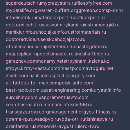
superdeutsch.ru
mycrazystars.ru
filosofyfree.com
mypetslife.org
warren-buffett.org
greleon.com
sp-or.ru
infoelectrik.ru
materialexpert.ru
detkiexpert.ru
doktorvilechit.ru
vsesvoimirykami.ru
instrumentgid.ru
manikjurinfo.ru
hozjajkainfo.ru
stroimaterials.ru
doktoradvice.ru
selskoehozjajstvo.ru
otopleniehouse.ru
justinterior.ru
chastnyjdom.ru
mojateplica.ru
podelkimaster.ru
landshaftblog.ru
garazhov.com
monamy.net
stroysnami.kz
lcna.kz
stroyu.kz
my-vesta.com
timeszp.com
avtoguru.net
zsmh.com.ua
allcelebsplasticsurgery.com
all-tattoos-for-men.com
poisk-auto.com
best-radio.com.ua
ost-engineering.com
kuryatnik.info
euroshiny.com.ua
poremontuavto.com
searchus-nauti.ru
mirmam.info
smi366.ru
transgazstroy.ru
orgmanagement.org
yes-fitness.ru
xtreme-rp.ru
wasdpvp.ru
voda-otri.ru
tishinapve.ru
orenferma.ru
avtoservis-avgust.ru
lord-tv.ru