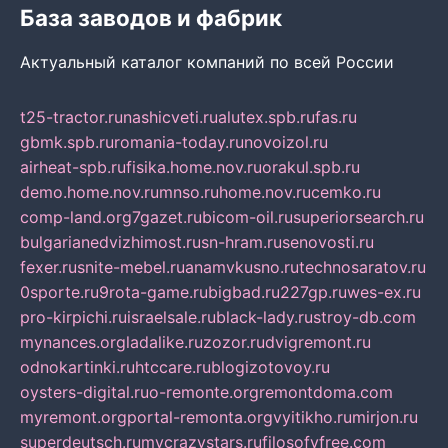
База заводов и фабрик
Актуальный каталог компаний по всей России
t25-tractor.ru
nashicveti.ru
alutex.spb.ru
fas.ru
gbmk.spb.ru
romania-today.ru
novoizol.ru
airheat-spb.ru
fisika.home.nov.ru
orakul.spb.ru
demo.home.nov.ru
mnso.ru
home.nov.ru
cemko.ru
comp-land.org
7gazet.ru
bicom-oil.ru
superiorsearch.ru
bulgarianedvizhimost.ru
sn-hram.ru
senovosti.ru
fexer.ru
snite-mebel.ru
anamvkusno.ru
technosaratov.ru
0sporte.ru
9rota-game.ru
bigbad.ru
227gp.ru
wes-ex.ru
pro-kirpichi.ru
israelsale.ru
black-lady.ru
stroy-db.com
mynances.org
ladalike.ru
zozor.ru
dvigremont.ru
odnokartinki.ru
htccare.ru
blogizotovoy.ru
oysters-digital.ru
o-remonte.org
remontdoma.com
myremont.org
portal-remonta.org
vyitikho.ru
mirjon.ru
superdeutsch.ru
mycrazystars.ru
filosofyfree.com