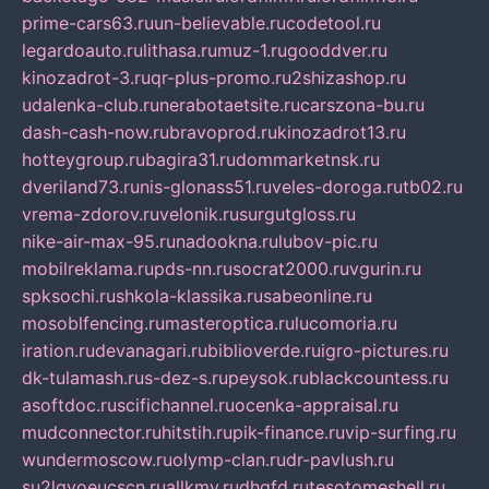
prime-cars63.ru
un-believable.ru
codetool.ru
legardoauto.ru
lithasa.ru
muz-1.ru
gooddver.ru
kinozadrot-3.ru
qr-plus-promo.ru
2shizashop.ru
udalenka-club.ru
nerabotaetsite.ru
carszona-bu.ru
dash-cash-now.ru
bravoprod.ru
kinozadrot13.ru
hotteygroup.ru
bagira31.ru
dommarketnsk.ru
dveriland73.ru
nis-glonass51.ru
veles-doroga.ru
tb02.ru
vrema-zdorov.ru
velonik.ru
surgutgloss.ru
nike-air-max-95.ru
nadookna.ru
lubov-pic.ru
mobilreklama.ru
pds-nn.ru
socrat2000.ru
vgurin.ru
spksochi.ru
shkola-klassika.ru
sabeonline.ru
mosoblfencing.ru
masteroptica.ru
lucomoria.ru
iration.ru
devanagari.ru
biblioverde.ru
igro-pictures.ru
dk-tulamash.ru
s-dez-s.ru
peysok.ru
blackcountess.ru
asoftdoc.ru
scifichannel.ru
ocenka-appraisal.ru
mudconnector.ru
hitstih.ru
pik-finance.ru
vip-surfing.ru
wundermoscow.ru
olymp-clan.ru
dr-pavlush.ru
su2lgyoeucscn.ru
allkmv.ru
dhgfd.ru
tesotomeshell.ru