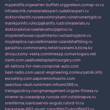
mypetslife.org
warren-buffett.org
greleon.com
sp-or.ru
infoelectrik.ru
materialexpert.ru
detkiexpert.ru
doktorvilechit.ru
vsesvoimirykami.ru
instrumentgid.ru
manikjurinfo.ru
hozjajkainfo.ru
stroimaterials.ru
doktoradvice.ru
selskoehozjajstvo.ru
otopleniehouse.ru
justinterior.ru
chastnyjdom.ru
mojateplica.ru
podelkimaster.ru
landshaftblog.ru
garazhov.com
monamy.net
stroysnami.kz
lcna.kz
stroyu.kz
my-vesta.com
timeszp.com
avtoguru.net
zsmh.com.ua
allcelebsplasticsurgery.com
all-tattoos-for-men.com
poisk-auto.com
best-radio.com.ua
ost-engineering.com
kuryatnik.info
euroshiny.com.ua
poremontuavto.com
searchus-nauti.ru
mirmam.info
smi366.ru
transgazstroy.ru
orgmanagement.org
yes-fitness.ru
xtreme-rp.ru
wasdpvp.ru
voda-otri.ru
tishinapve.ru
orenferma.ru
avtoservis-avgust.ru
lord-tv.ru
backstage-682-music.ru
lordfilm7.ru
lordfilm13.ru