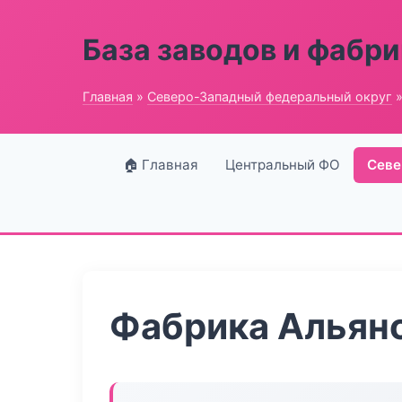
База заводов и фабри
Главная
»
Северо-Западный федеральный округ
»
🏠 Главная
Центральный ФО
Севе
Фабрика Альян