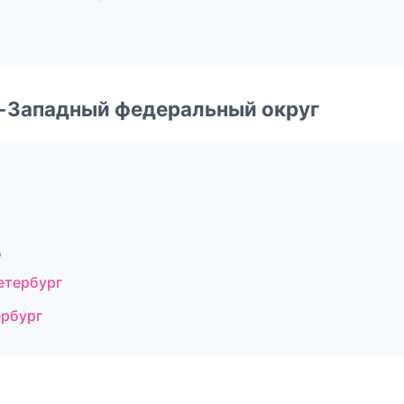
о-Западный федеральный округ
д
етербург
ербург