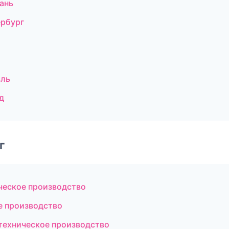
ань
ербург
вль
д
г
ческое производство
е производство
техническое производство