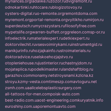
mynances.org
ladalike.ru
zozor.ru
dvigremont.ru
odnokartinki.ru
htccare.ru
blogizotovoy.ru
oysters-digital.ru
o-remonte.org
remontdoma.com
myremont.org
portal-remonta.org
vyitikho.ru
mirjon.ru
superdeutsch.ru
mycrazystars.ru
filosofyfree.com
mypetslife.org
warren-buffett.org
greleon.com
sp-or.ru
infoelectrik.ru
materialexpert.ru
detkiexpert.ru
doktorvilechit.ru
vsesvoimirykami.ru
instrumentgid.ru
manikjurinfo.ru
hozjajkainfo.ru
stroimaterials.ru
doktoradvice.ru
selskoehozjajstvo.ru
otopleniehouse.ru
justinterior.ru
chastnyjdom.ru
mojateplica.ru
podelkimaster.ru
landshaftblog.ru
garazhov.com
monamy.net
stroysnami.kz
lcna.kz
stroyu.kz
my-vesta.com
timeszp.com
avtoguru.net
zsmh.com.ua
allcelebsplasticsurgery.com
all-tattoos-for-men.com
poisk-auto.com
best-radio.com.ua
ost-engineering.com
kuryatnik.info
euroshiny.com.ua
poremontuavto.com