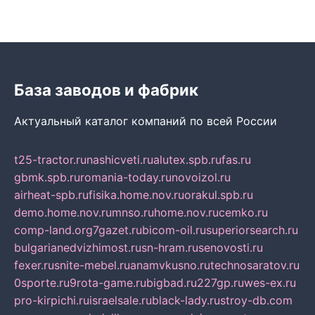
База заводов и фабрик
Актуальный каталог компаний по всей России
t25-tractor.ru
nashicveti.ru
alutex.spb.ru
fas.ru
gbmk.spb.ru
romania-today.ru
novoizol.ru
airheat-spb.ru
fisika.home.nov.ru
orakul.spb.ru
demo.home.nov.ru
mnso.ru
home.nov.ru
cemko.ru
comp-land.org
7gazet.ru
bicom-oil.ru
superiorsearch.ru
bulgarianedvizhimost.ru
sn-hram.ru
senovosti.ru
fexer.ru
snite-mebel.ru
anamvkusno.ru
technosaratov.ru
0sporte.ru
9rota-game.ru
bigbad.ru
227gp.ru
wes-ex.ru
pro-kirpichi.ru
israelsale.ru
black-lady.ru
stroy-db.com