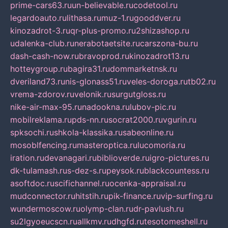
prime-cars63.ru
un-believable.ru
codetool.ru
legardoauto.ru
lithasa.ru
muz-1.ru
gooddver.ru
kinozadrot-3.ru
qr-plus-promo.ru
2shizashop.ru
udalenka-club.ru
nerabotaetsite.ru
carszona-bu.ru
dash-cash-now.ru
bravoprod.ru
kinozadrot13.ru
hotteygroup.ru
bagira31.ru
dommarketnsk.ru
dveriland73.ru
nis-glonass51.ru
veles-doroga.ru
tb02.ru
vrema-zdorov.ru
velonik.ru
surgutgloss.ru
nike-air-max-95.ru
nadookna.ru
lubov-pic.ru
mobilreklama.ru
pds-nn.ru
socrat2000.ru
vgurin.ru
spksochi.ru
shkola-klassika.ru
sabeonline.ru
mosoblfencing.ru
masteroptica.ru
lucomoria.ru
iration.ru
devanagari.ru
biblioverde.ru
igro-pictures.ru
dk-tulamash.ru
s-dez-s.ru
peysok.ru
blackcountess.ru
asoftdoc.ru
scifichannel.ru
ocenka-appraisal.ru
mudconnector.ru
hitstih.ru
pik-finance.ru
vip-surfing.ru
wundermoscow.ru
olymp-clan.ru
dr-pavlush.ru
su2lgyoeucscn.ru
allkmv.ru
dhgfd.ru
tesotomeshell.ru