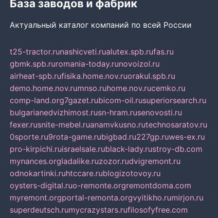
База заводов и фабрик
Актуальный каталог компаний по всей России
t25-tractor.ru
nashicveti.ru
alutex.spb.ru
fas.ru
gbmk.spb.ru
romania-today.ru
novoizol.ru
airheat-spb.ru
fisika.home.nov.ru
orakul.spb.ru
demo.home.nov.ru
mnso.ru
home.nov.ru
cemko.ru
comp-land.org
7gazet.ru
bicom-oil.ru
superiorsearch.ru
bulgarianedvizhimost.ru
sn-hram.ru
senovosti.ru
fexer.ru
snite-mebel.ru
anamvkusno.ru
technosaratov.ru
0sporte.ru
9rota-game.ru
bigbad.ru
227gp.ru
wes-ex.ru
pro-kirpichi.ru
israelsale.ru
black-lady.ru
stroy-db.com
mynances.org
ladalike.ru
zozor.ru
dvigremont.ru
odnokartinki.ru
htccare.ru
blogizotovoy.ru
oysters-digital.ru
o-remonte.org
remontdoma.com
myremont.org
portal-remonta.org
vyitikho.ru
mirjon.ru
superdeutsch.ru
mycrazystars.ru
filosofyfree.com