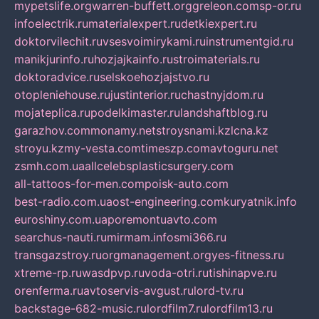
mypetslife.org
warren-buffett.org
greleon.com
sp-or.ru
infoelectrik.ru
materialexpert.ru
detkiexpert.ru
doktorvilechit.ru
vsesvoimirykami.ru
instrumentgid.ru
manikjurinfo.ru
hozjajkainfo.ru
stroimaterials.ru
doktoradvice.ru
selskoehozjajstvo.ru
otopleniehouse.ru
justinterior.ru
chastnyjdom.ru
mojateplica.ru
podelkimaster.ru
landshaftblog.ru
garazhov.com
monamy.net
stroysnami.kz
lcna.kz
stroyu.kz
my-vesta.com
timeszp.com
avtoguru.net
zsmh.com.ua
allcelebsplasticsurgery.com
all-tattoos-for-men.com
poisk-auto.com
best-radio.com.ua
ost-engineering.com
kuryatnik.info
euroshiny.com.ua
poremontuavto.com
searchus-nauti.ru
mirmam.info
smi366.ru
transgazstroy.ru
orgmanagement.org
yes-fitness.ru
xtreme-rp.ru
wasdpvp.ru
voda-otri.ru
tishinapve.ru
orenferma.ru
avtoservis-avgust.ru
lord-tv.ru
backstage-682-music.ru
lordfilm7.ru
lordfilm13.ru