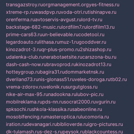
transgazstroy.ru
orgmanagement.org
yes-fitness.ru
xtreme-rp.ru
wasdpvp.ru
voda-otri.ru
tishinapve.ru
orenferma.ru
avtoservis-avgust.ru
lord-tv.ru
backstage-682-music.ru
lordfilm7.ru
lordfilm13.ru
prime-cars63.ru
un-believable.ru
codetool.ru
legardoauto.ru
lithasa.ru
muz-1.ru
gooddver.ru
kinozadrot-3.ru
qr-plus-promo.ru
2shizashop.ru
udalenka-club.ru
nerabotaetsite.ru
carszona-bu.ru
dash-cash-now.ru
bravoprod.ru
kinozadrot13.ru
hotteygroup.ru
bagira31.ru
dommarketnsk.ru
dveriland73.ru
nis-glonass51.ru
veles-doroga.ru
tb02.ru
vrema-zdorov.ru
velonik.ru
surgutgloss.ru
nike-air-max-95.ru
nadookna.ru
lubov-pic.ru
mobilreklama.ru
pds-nn.ru
socrat2000.ru
vgurin.ru
spksochi.ru
shkola-klassika.ru
sabeonline.ru
mosoblfencing.ru
masteroptica.ru
lucomoria.ru
iration.ru
devanagari.ru
biblioverde.ru
igro-pictures.ru
dk-tulamash.ru
s-dez-s.ru
peysok.ru
blackcountess.ru