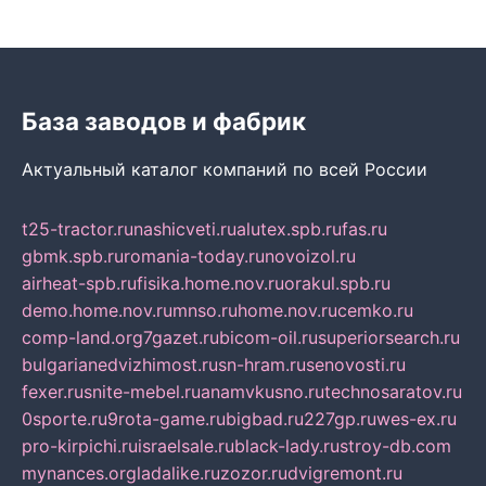
База заводов и фабрик
Актуальный каталог компаний по всей России
t25-tractor.ru
nashicveti.ru
alutex.spb.ru
fas.ru
gbmk.spb.ru
romania-today.ru
novoizol.ru
airheat-spb.ru
fisika.home.nov.ru
orakul.spb.ru
demo.home.nov.ru
mnso.ru
home.nov.ru
cemko.ru
comp-land.org
7gazet.ru
bicom-oil.ru
superiorsearch.ru
bulgarianedvizhimost.ru
sn-hram.ru
senovosti.ru
fexer.ru
snite-mebel.ru
anamvkusno.ru
technosaratov.ru
0sporte.ru
9rota-game.ru
bigbad.ru
227gp.ru
wes-ex.ru
pro-kirpichi.ru
israelsale.ru
black-lady.ru
stroy-db.com
mynances.org
ladalike.ru
zozor.ru
dvigremont.ru