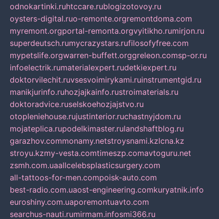
odnokartinki.ru
htccare.ru
blogizotovoy.ru
oysters-digital.ru
o-remonte.org
remontdoma.com
myremont.org
portal-remonta.org
vyitikho.ru
mirjon.ru
superdeutsch.ru
mycrazystars.ru
filosofyfree.com
mypetslife.org
warren-buffett.org
greleon.com
sp-or.ru
infoelectrik.ru
materialexpert.ru
detkiexpert.ru
doktorvilechit.ru
vsesvoimirykami.ru
instrumentgid.ru
manikjurinfo.ru
hozjajkainfo.ru
stroimaterials.ru
doktoradvice.ru
selskoehozjajstvo.ru
otopleniehouse.ru
justinterior.ru
chastnyjdom.ru
mojateplica.ru
podelkimaster.ru
landshaftblog.ru
garazhov.com
monamy.net
stroysnami.kz
lcna.kz
stroyu.kz
my-vesta.com
timeszp.com
avtoguru.net
zsmh.com.ua
allcelebsplasticsurgery.com
all-tattoos-for-men.com
poisk-auto.com
best-radio.com.ua
ost-engineering.com
kuryatnik.info
euroshiny.com.ua
poremontuavto.com
searchus-nauti.ru
mirmam.info
smi366.ru