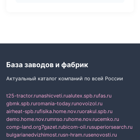
База заводов и фабрик
Актуальный каталог компаний по всей России
t25-tractor.ru
nashicveti.ru
alutex.spb.ru
fas.ru
gbmk.spb.ru
romania-today.ru
novoizol.ru
airheat-spb.ru
fisika.home.nov.ru
orakul.spb.ru
demo.home.nov.ru
mnso.ru
home.nov.ru
cemko.ru
comp-land.org
7gazet.ru
bicom-oil.ru
superiorsearch.ru
bulgarianedvizhimost.ru
sn-hram.ru
senovosti.ru