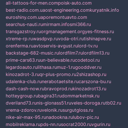
all-tattoos-for-men.com
poisk-auto.com
best-radio.com.ua
ost-engineering.com
kuryatnik.info
euroshiny.com.ua
poremontuavto.com
searchus-nauti.ru
mirmam.info
smi366.ru
transgazstroy.ru
orgmanagement.org
yes-fitness.ru
xtreme-rp.ru
wasdpvp.ru
voda-otri.ru
tishinapve.ru
orenferma.ru
avtoservis-avgust.ru
lord-tv.ru
backstage-682-music.ru
lordfilm7.ru
lordfilm13.ru
prime-cars63.ru
un-believable.ru
codetool.ru
legardoauto.ru
lithasa.ru
muz-1.ru
gooddver.ru
kinozadrot-3.ru
qr-plus-promo.ru
2shizashop.ru
udalenka-club.ru
nerabotaetsite.ru
carszona-bu.ru
dash-cash-now.ru
bravoprod.ru
kinozadrot13.ru
hotteygroup.ru
bagira31.ru
dommarketnsk.ru
dveriland73.ru
nis-glonass51.ru
veles-doroga.ru
tb02.ru
vrema-zdorov.ru
velonik.ru
surgutgloss.ru
nike-air-max-95.ru
nadookna.ru
lubov-pic.ru
mobilreklama.ru
pds-nn.ru
socrat2000.ru
vgurin.ru