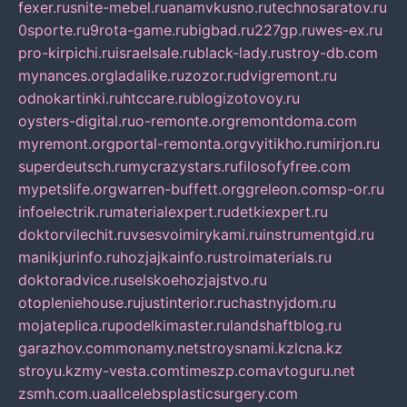
fexer.ru
snite-mebel.ru
anamvkusno.ru
technosaratov.ru
0sporte.ru
9rota-game.ru
bigbad.ru
227gp.ru
wes-ex.ru
pro-kirpichi.ru
israelsale.ru
black-lady.ru
stroy-db.com
mynances.org
ladalike.ru
zozor.ru
dvigremont.ru
odnokartinki.ru
htccare.ru
blogizotovoy.ru
oysters-digital.ru
o-remonte.org
remontdoma.com
myremont.org
portal-remonta.org
vyitikho.ru
mirjon.ru
superdeutsch.ru
mycrazystars.ru
filosofyfree.com
mypetslife.org
warren-buffett.org
greleon.com
sp-or.ru
infoelectrik.ru
materialexpert.ru
detkiexpert.ru
doktorvilechit.ru
vsesvoimirykami.ru
instrumentgid.ru
manikjurinfo.ru
hozjajkainfo.ru
stroimaterials.ru
doktoradvice.ru
selskoehozjajstvo.ru
otopleniehouse.ru
justinterior.ru
chastnyjdom.ru
mojateplica.ru
podelkimaster.ru
landshaftblog.ru
garazhov.com
monamy.net
stroysnami.kz
lcna.kz
stroyu.kz
my-vesta.com
timeszp.com
avtoguru.net
zsmh.com.ua
allcelebsplasticsurgery.com