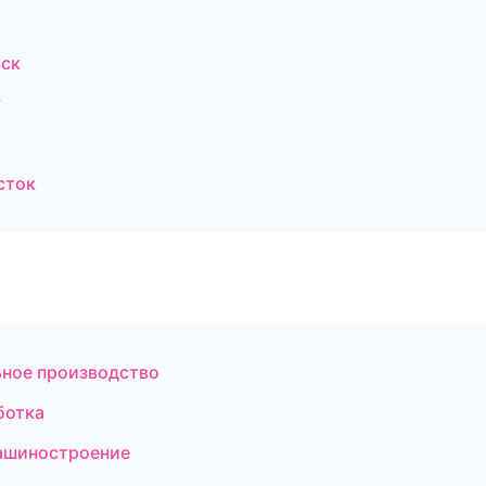
ьск
у
сток
ьное производство
ботка
ашиностроение