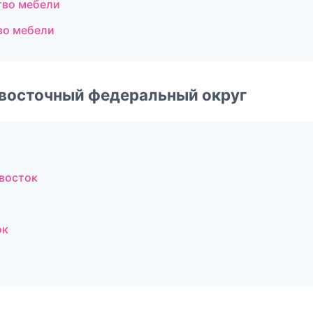
тво мебели
во мебели
евосточный федеральный округ
восток
ок