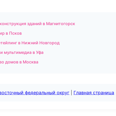
конструкция зданий в Магнитогорск
ир в Псков
етейлинг в Нижний Новгород
 и мультимедиа в Уфа
во домов в Москва
евосточный федеральный округ
|
Главная страница