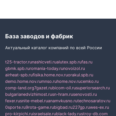
База заводов и фабрик
Актуальный каталог компаний по всей России
t25-tractor.ru
nashicveti.ru
alutex.spb.ru
fas.ru
gbmk.spb.ru
romania-today.ru
novoizol.ru
airheat-spb.ru
fisika.home.nov.ru
orakul.spb.ru
demo.home.nov.ru
mnso.ru
home.nov.ru
cemko.ru
comp-land.org
7gazet.ru
bicom-oil.ru
superiorsearch.ru
bulgarianedvizhimost.ru
sn-hram.ru
senovosti.ru
fexer.ru
snite-mebel.ru
anamvkusno.ru
technosaratov.ru
0sporte.ru
9rota-game.ru
bigbad.ru
227gp.ru
wes-ex.ru
pro-kirpichi.ru
israelsale.ru
black-lady.ru
stroy-db.com