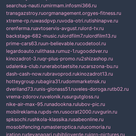
searchus-nauti.ru
mirmam.info
smi366.ru
transgazstroy.ru
orgmanagement.org
yes-fitness.ru
xtreme-rp.ru
wasdpvp.ru
voda-otri.ru
tishinapve.ru
orenferma.ru
avtoservis-avgust.ru
lord-tv.ru
backstage-682-music.ru
lordfilm7.ru
lordfilm13.ru
prime-cars63.ru
un-believable.ru
codetool.ru
legardoauto.ru
lithasa.ru
muz-1.ru
gooddver.ru
kinozadrot-3.ru
qr-plus-promo.ru
2shizashop.ru
udalenka-club.ru
nerabotaetsite.ru
carszona-bu.ru
dash-cash-now.ru
bravoprod.ru
kinozadrot13.ru
hotteygroup.ru
bagira31.ru
dommarketnsk.ru
dveriland73.ru
nis-glonass51.ru
veles-doroga.ru
tb02.ru
vrema-zdorov.ru
velonik.ru
surgutgloss.ru
nike-air-max-95.ru
nadookna.ru
lubov-pic.ru
mobilreklama.ru
pds-nn.ru
socrat2000.ru
vgurin.ru
spksochi.ru
shkola-klassika.ru
sabeonline.ru
mosoblfencing.ru
masteroptica.ru
lucomoria.ru
iration.ru
devanagari.ru
biblioverde.ru
igro-pictures.ru