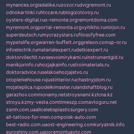
mynances.org
ladalike.ru
zozor.ru
dvigremont.ru
odnokartinki.ru
htccare.ru
blogizotovoy.ru
oysters-digital.ru
o-remonte.org
remontdoma.com
myremont.org
portal-remonta.org
vyitikho.ru
mirjon.ru
superdeutsch.ru
mycrazystars.ru
filosofyfree.com
mypetslife.org
warren-buffett.org
greleon.com
sp-or.ru
infoelectrik.ru
materialexpert.ru
detkiexpert.ru
doktorvilechit.ru
vsesvoimirykami.ru
instrumentgid.ru
manikjurinfo.ru
hozjajkainfo.ru
stroimaterials.ru
doktoradvice.ru
selskoehozjajstvo.ru
otopleniehouse.ru
justinterior.ru
chastnyjdom.ru
mojateplica.ru
podelkimaster.ru
landshaftblog.ru
garazhov.com
monamy.net
stroysnami.kz
lcna.kz
stroyu.kz
my-vesta.com
timeszp.com
avtoguru.net
zsmh.com.ua
allcelebsplasticsurgery.com
all-tattoos-for-men.com
poisk-auto.com
best-radio.com.ua
ost-engineering.com
kuryatnik.info
euroshiny.com.ua
poremontuavto.com