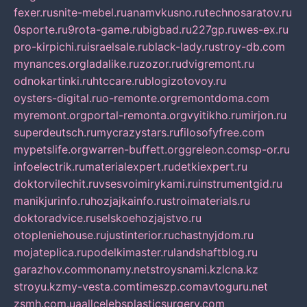
fexer.ru
snite-mebel.ru
anamvkusno.ru
technosaratov.ru
0sporte.ru
9rota-game.ru
bigbad.ru
227gp.ru
wes-ex.ru
pro-kirpichi.ru
israelsale.ru
black-lady.ru
stroy-db.com
mynances.org
ladalike.ru
zozor.ru
dvigremont.ru
odnokartinki.ru
htccare.ru
blogizotovoy.ru
oysters-digital.ru
o-remonte.org
remontdoma.com
myremont.org
portal-remonta.org
vyitikho.ru
mirjon.ru
superdeutsch.ru
mycrazystars.ru
filosofyfree.com
mypetslife.org
warren-buffett.org
greleon.com
sp-or.ru
infoelectrik.ru
materialexpert.ru
detkiexpert.ru
doktorvilechit.ru
vsesvoimirykami.ru
instrumentgid.ru
manikjurinfo.ru
hozjajkainfo.ru
stroimaterials.ru
doktoradvice.ru
selskoehozjajstvo.ru
otopleniehouse.ru
justinterior.ru
chastnyjdom.ru
mojateplica.ru
podelkimaster.ru
landshaftblog.ru
garazhov.com
monamy.net
stroysnami.kz
lcna.kz
stroyu.kz
my-vesta.com
timeszp.com
avtoguru.net
zsmh.com.ua
allcelebsplasticsurgery.com