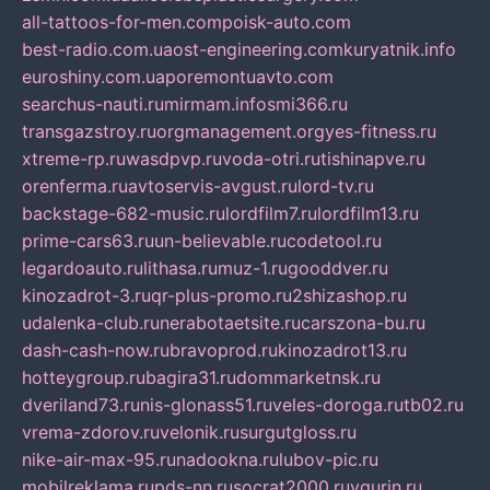
all-tattoos-for-men.com
poisk-auto.com
best-radio.com.ua
ost-engineering.com
kuryatnik.info
euroshiny.com.ua
poremontuavto.com
searchus-nauti.ru
mirmam.info
smi366.ru
transgazstroy.ru
orgmanagement.org
yes-fitness.ru
xtreme-rp.ru
wasdpvp.ru
voda-otri.ru
tishinapve.ru
orenferma.ru
avtoservis-avgust.ru
lord-tv.ru
backstage-682-music.ru
lordfilm7.ru
lordfilm13.ru
prime-cars63.ru
un-believable.ru
codetool.ru
legardoauto.ru
lithasa.ru
muz-1.ru
gooddver.ru
kinozadrot-3.ru
qr-plus-promo.ru
2shizashop.ru
udalenka-club.ru
nerabotaetsite.ru
carszona-bu.ru
dash-cash-now.ru
bravoprod.ru
kinozadrot13.ru
hotteygroup.ru
bagira31.ru
dommarketnsk.ru
dveriland73.ru
nis-glonass51.ru
veles-doroga.ru
tb02.ru
vrema-zdorov.ru
velonik.ru
surgutgloss.ru
nike-air-max-95.ru
nadookna.ru
lubov-pic.ru
mobilreklama.ru
pds-nn.ru
socrat2000.ru
vgurin.ru