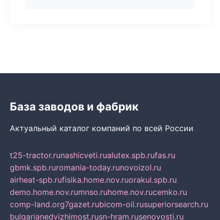
База заводов и фабрик
Актуальный каталог компаний по всей России
t25-tractor.ru
nashicveti.ru
alutex.spb.ru
fas.ru
gbmk.spb.ru
romania-today.ru
novoizol.ru
airheat-spb.ru
fisika.home.nov.ru
orakul.spb.ru
demo.home.nov.ru
mnso.ru
home.nov.ru
cemko.ru
comp-land.org
7gazet.ru
bicom-oil.ru
superiorsearch.ru
bulgarianedvizhimost.ru
sn-hram.ru
senovosti.ru