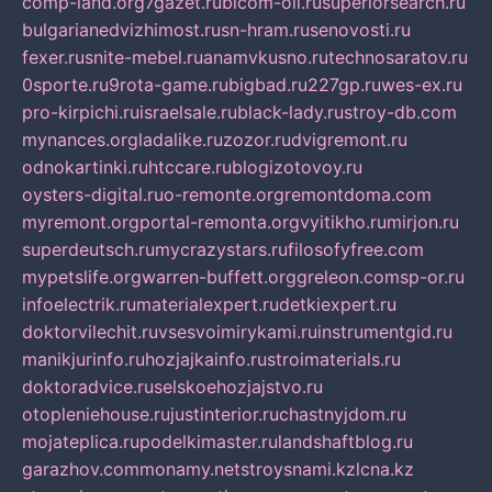
comp-land.org
7gazet.ru
bicom-oil.ru
superiorsearch.ru
bulgarianedvizhimost.ru
sn-hram.ru
senovosti.ru
fexer.ru
snite-mebel.ru
anamvkusno.ru
technosaratov.ru
0sporte.ru
9rota-game.ru
bigbad.ru
227gp.ru
wes-ex.ru
pro-kirpichi.ru
israelsale.ru
black-lady.ru
stroy-db.com
mynances.org
ladalike.ru
zozor.ru
dvigremont.ru
odnokartinki.ru
htccare.ru
blogizotovoy.ru
oysters-digital.ru
o-remonte.org
remontdoma.com
myremont.org
portal-remonta.org
vyitikho.ru
mirjon.ru
superdeutsch.ru
mycrazystars.ru
filosofyfree.com
mypetslife.org
warren-buffett.org
greleon.com
sp-or.ru
infoelectrik.ru
materialexpert.ru
detkiexpert.ru
doktorvilechit.ru
vsesvoimirykami.ru
instrumentgid.ru
manikjurinfo.ru
hozjajkainfo.ru
stroimaterials.ru
doktoradvice.ru
selskoehozjajstvo.ru
otopleniehouse.ru
justinterior.ru
chastnyjdom.ru
mojateplica.ru
podelkimaster.ru
landshaftblog.ru
garazhov.com
monamy.net
stroysnami.kz
lcna.kz