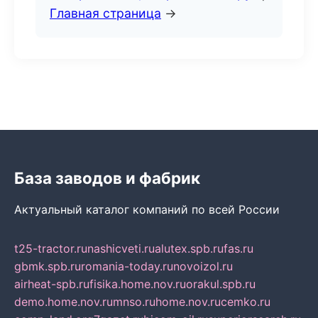
Главная страница
→
База заводов и фабрик
Актуальный каталог компаний по всей России
t25-tractor.ru
nashicveti.ru
alutex.spb.ru
fas.ru
gbmk.spb.ru
romania-today.ru
novoizol.ru
airheat-spb.ru
fisika.home.nov.ru
orakul.spb.ru
demo.home.nov.ru
mnso.ru
home.nov.ru
cemko.ru