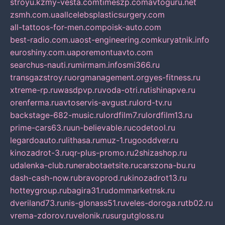
stroyu.kz
my-vesta.com
timeszp.com
avtoguru.net
zsmh.com.ua
allcelebsplasticsurgery.com
all-tattoos-for-men.com
poisk-auto.com
best-radio.com.ua
ost-engineering.com
kuryatnik.info
euroshiny.com.ua
poremontuavto.com
searchus-nauti.ru
mirmam.info
smi366.ru
transgazstroy.ru
orgmanagement.org
yes-fitness.ru
xtreme-rp.ru
wasdpvp.ru
voda-otri.ru
tishinapve.ru
orenferma.ru
avtoservis-avgust.ru
lord-tv.ru
backstage-682-music.ru
lordfilm7.ru
lordfilm13.ru
prime-cars63.ru
un-believable.ru
codetool.ru
legardoauto.ru
lithasa.ru
muz-1.ru
gooddver.ru
kinozadrot-3.ru
qr-plus-promo.ru
2shizashop.ru
udalenka-club.ru
nerabotaetsite.ru
carszona-bu.ru
dash-cash-now.ru
bravoprod.ru
kinozadrot13.ru
hotteygroup.ru
bagira31.ru
dommarketnsk.ru
dveriland73.ru
nis-glonass51.ru
veles-doroga.ru
tb02.ru
vrema-zdorov.ru
velonik.ru
surgutgloss.ru