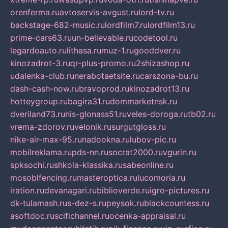
orenferma.ru
avtoservis-avgust.ru
lord-tv.ru
backstage-682-music.ru
lordfilm7.ru
lordfilm13.ru
prime-cars63.ru
un-believable.ru
codetool.ru
legardoauto.ru
lithasa.ru
muz-1.ru
gooddver.ru
kinozadrot-3.ru
qr-plus-promo.ru
2shizashop.ru
udalenka-club.ru
nerabotaetsite.ru
carszona-bu.ru
dash-cash-now.ru
bravoprod.ru
kinozadrot13.ru
hotteygroup.ru
bagira31.ru
dommarketnsk.ru
dveriland73.ru
nis-glonass51.ru
veles-doroga.ru
tb02.ru
vrema-zdorov.ru
velonik.ru
surgutgloss.ru
nike-air-max-95.ru
nadookna.ru
lubov-pic.ru
mobilreklama.ru
pds-nn.ru
socrat2000.ru
vgurin.ru
spksochi.ru
shkola-klassika.ru
sabeonline.ru
mosoblfencing.ru
masteroptica.ru
lucomoria.ru
iration.ru
devanagari.ru
biblioverde.ru
igro-pictures.ru
dk-tulamash.ru
s-dez-s.ru
peysok.ru
blackcountess.ru
asoftdoc.ru
scifichannel.ru
ocenka-appraisal.ru