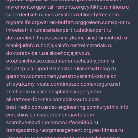
myremont.org
portal-remonta.org
vyitikho.ru
mirjon.ru
superdeutsch.ru
mycrazystars.ru
filosofyfree.com
mypetslife.org
warren-buffett.org
greleon.com
sp-or.ru
infoelectrik.ru
materialexpert.ru
detkiexpert.ru
doktorvilechit.ru
vsesvoimirykami.ru
instrumentgid.ru
manikjurinfo.ru
hozjajkainfo.ru
stroimaterials.ru
doktoradvice.ru
selskoehozjajstvo.ru
otopleniehouse.ru
justinterior.ru
chastnyjdom.ru
mojateplica.ru
podelkimaster.ru
landshaftblog.ru
garazhov.com
monamy.net
stroysnami.kz
lcna.kz
stroyu.kz
my-vesta.com
timeszp.com
avtoguru.net
zsmh.com.ua
allcelebsplasticsurgery.com
all-tattoos-for-men.com
poisk-auto.com
best-radio.com.ua
ost-engineering.com
kuryatnik.info
euroshiny.com.ua
poremontuavto.com
searchus-nauti.ru
mirmam.info
smi366.ru
transgazstroy.ru
orgmanagement.org
yes-fitness.ru
xtreme-rp.ru
wasdpvp.ru
voda-otri.ru
tishinapve.ru