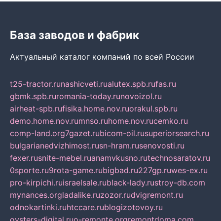
База заводов и фабрик
Актуальный каталог компаний по всей России
t25-tractor.ru
nashicveti.ru
alutex.spb.ru
fas.ru
gbmk.spb.ru
romania-today.ru
novoizol.ru
airheat-spb.ru
fisika.home.nov.ru
orakul.spb.ru
demo.home.nov.ru
mnso.ru
home.nov.ru
cemko.ru
comp-land.org
7gazet.ru
bicom-oil.ru
superiorsearch.ru
bulgarianedvizhimost.ru
sn-hram.ru
senovosti.ru
fexer.ru
snite-mebel.ru
anamvkusno.ru
technosaratov.ru
0sporte.ru
9rota-game.ru
bigbad.ru
227gp.ru
wes-ex.ru
pro-kirpichi.ru
israelsale.ru
black-lady.ru
stroy-db.com
mynances.org
ladalike.ru
zozor.ru
dvigremont.ru
odnokartinki.ru
htccare.ru
blogizotovoy.ru
oysters-digital.ru
o-remonte.org
remontdoma.com