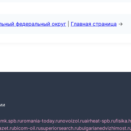
альный федеральный округ
|
Главная страница
→
сии
mk.spb.ru
romania-today.ru
novoizol.ru
airheat-spb.ru
fisika.
azet.ru
bicom-oil.ru
superiorsearch.ru
bulgarianedvizhimost.r