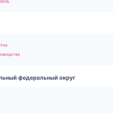
ород
отка
изводство
альный федеральный округ