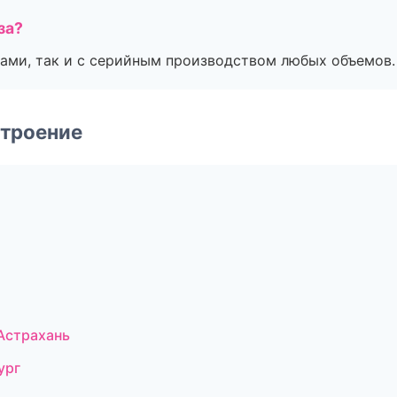
за?
ами, так и с серийным производством любых объемов.
строение
Астрахань
ург