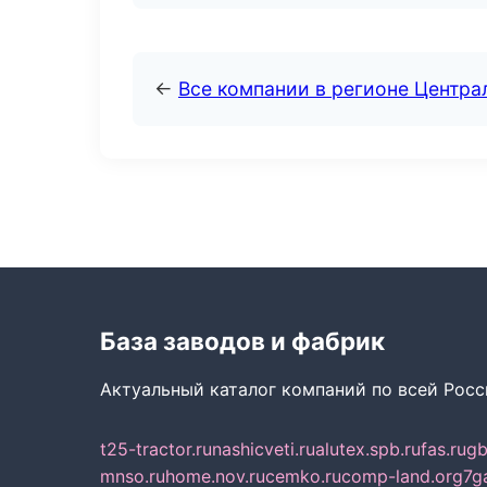
←
Все компании в регионе Центр
База заводов и фабрик
Актуальный каталог компаний по всей Рос
t25-tractor.ru
nashicveti.ru
alutex.spb.ru
fas.ru
gb
mnso.ru
home.nov.ru
cemko.ru
comp-land.org
7g