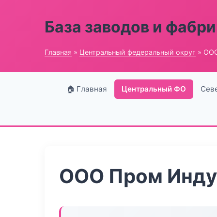
База заводов и фабри
Главная
»
Центральный федеральный округ
» ООО
🏠 Главная
Центральный ФО
Сев
ООО Пром Инду