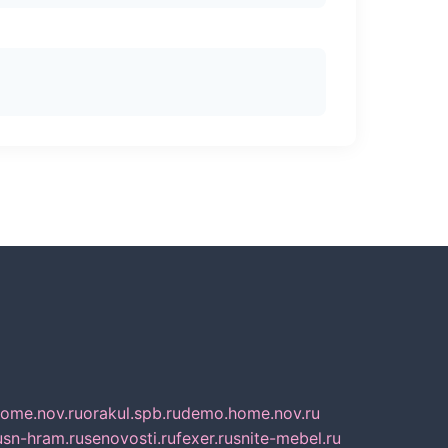
home.nov.ru
orakul.spb.ru
demo.home.nov.ru
u
sn-hram.ru
senovosti.ru
fexer.ru
snite-mebel.ru